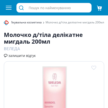
гляду
Лікувальна косметика
Молочко д/тiла делiкатне мигдаль 200мл
Молочко д/тiла делiкатне
мигдаль 200мл
ВЕЛЕДА
залишити відгук