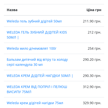
Назва
Ціна грн
Weleda гель зубний д/дiтей 50мл
211.90 грн.
WELEDA ГЕЛЬ ЗУБНИЙ Д/ДIТЕЙ KIDS
212 грн.
50МЛ |
Weleda мило д/немовлят 100г
254 грн.
Бальзам дитячий вiд вiтру та холоду
290.20 грн.
серiї календула 30 мл
WELEDA КРЕМ Д/ДIТЕЙ НАГIДКИ 50МЛ |
290.30 грн.
WELEDA КРЕМ ВІД ПОПРІЛ І ПЕЛЮШ
312.90 грн.
ВИСИПУ 75МЛ
Weleda крем д/дiтей нагiдки 75мл
329.90 грн.