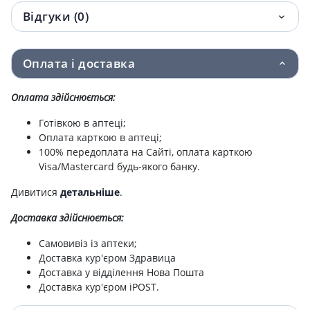
Відгуки (0)
Weleda дезодорант д/тiла цитрус 50мл
329.90 грн.
Weleda шампунь-гель д/тiла i волос
352.40 грн.
Оплата і доставка
дитячий нагiдки 200мл
WELEDA БАЛЬЗАМ КАЛЕНДУЛА 25Г
374.20 грн.
Оплата здійснюється:
Готівкою в аптеці;
Weleda засiб д/купання немовлят 200мл
476 грн.
Оплата карткою в аптеці;
100% передоплата на Сайті, оплата карткою
Олiйка для немовлят серiї календула
486.30 грн.
Visa/Mastercard будь-якого банку.
фл. 200 мл
Дивитися
детальніше
.
WELEDA ШАМПУНЬ-ГЕЛЬ Д/ТIЛА I
520.20 грн.
Доставка здійснюється:
ВОЛОС ДИТЯЧИЙ НАГIДКИ 400МЛ
Самовивіз із аптеки;
Веледа тонiк рослинний при втратi
592.70 грн.
Доставка кур'єром Здравица
волосся 100мл
Доставка у відділення Нова Пошта
Доставка кур'єром iPOST.
Олiя для профiлактики стрiй фл. 100 мл
816.10 грн.