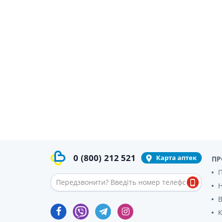
0
(800)
212 521
Карта аптек
ПР
П
В
К