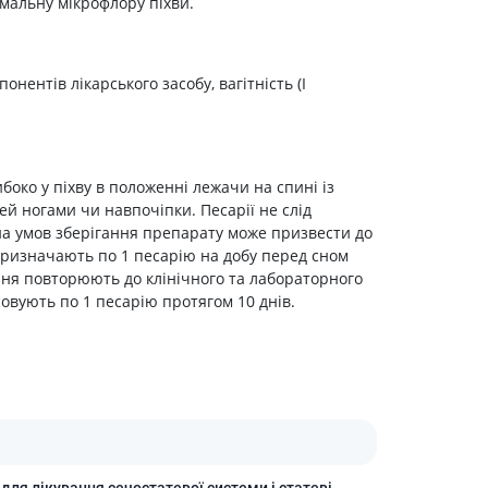
мальну мікрофлору піхви.
Препарати від аритмії
Сечогінні препарати, діуретики
нентів лікарського засобу, вагітність (І
Ліки від стенокардії
Препарати при серцевій
недостатності
Захворювання шкіри
боко у піхву в положенні лежачи на спині із
Протигрибкові
дей ногами чи навпочіпки. Песарії не слід
іна умов зберігання препарату може призвести до
Від опіків
ризначають по 1 песарію на добу перед сном
Лікування ран і виразок
ання повторюють до клінічного та лабораторного
Мазі від алергії
овують по 1 песарію протягом 10 днів.
Лікування псоріазу, екземи
Антибіотики для лікування
захворювань шкіри
Гормональні мазі
Антисептики і дезінфектори
Лікування акне
 для лікування сечостатевої системи і статеві