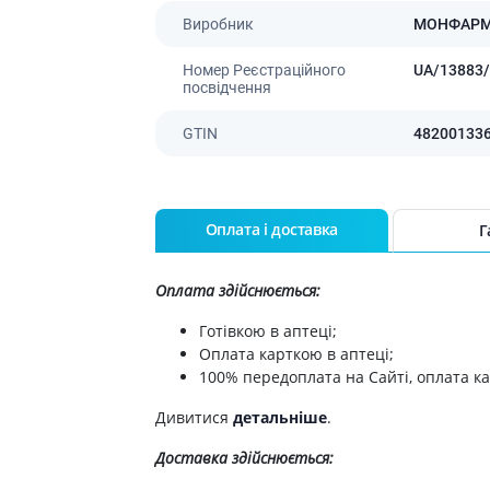
Лікування алергії
Виробник
МОНФАР
 підшлункової залози
Сечостатева система і статеві
Номер Реєстраційного
UA/13883/
орна система
гормони
посвідчення
алергії
Ліки для нирок
GTIN
48200133
 астми
Препарати для потенції і
ерекції
Урологічні препарати
Гінекологічні препарати
Оплата і доставка
Г
Ліки впливають на лактацію
Оплата здійснюється:
Препарати для лікування
захворювань органів
Готівкою в аптеці;
почуттів
Оплата карткою в аптеці;
Препарати для очей
100% передоплата на Сайті, оплата ка
Краплі у вухо
Дивитися
детальніше
.
Доставка здійснюється: