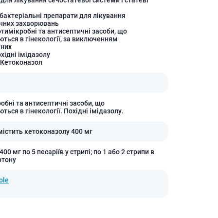
Лікування рубців
бактеріальні препарати для лікування
Ліки від бородавок
ічних захворювань
Лікування лупи, себореї,
отимікробні та антисептичні засоби, що
волосистих дерматитів
ються в гінекології, за виключенням
аних
Засоби від підвищеної
охідні імідазолу
пітливості
 Кетоконазол
Лікування герпесу
Препарати для опорно-
рухового апарату
обні та антисептичні засоби, що
ться в гінекології. Похідні імідазолу.
Протизапальні препарати
При суглобовому та м'язовому
 містить кетоконазолу 400 мг
болю
Міорелаксанти
400 мг по 5 песаріїв у стрипі; по 1 або 2 стрипи в
ртону
Ліки від подагри
Препарати кальцію
ole
Хондропротектори
Кровотворення та кров