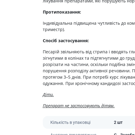
лікування препаратами, які порушують нор
ні засоби для волосся і
Антибіотики при гаймориті
 шлунку
олови
Носові хустинки
Протипоказання:
Антибіотики при бронхіті
ід печії і нетравлення
ння волосся
Серветки паперові
Антибіотики при ангіні
 гастриту
ня волосся
Індивідуальна підвищена чутливість до компо
Ватні диски і палички
Антибіотики при циститі
триместр).
 виразки шлунку
ля кучерявого волосся
Вологі серветки
Протигрибкові препарати
ти для схуднення
і шампуні
Інші
Спосіб застосування:
Антисептики
и для кишечника
Песарій звільняють від стрипа і вводять гли
Протитуберкульозні
зігнутими в колінах та підтягнутими до гру
 проносу
Вакцини
розрізати на частини, оскільки подібна зм
ики
порушення розподілу активної речовини. П
Препарати від паразитів
ти від здуття живота
протягом 3–5 днів. При потребі курс лікув
одужання. При хронічному кандидозі застос
Ліки від глистів
від геморою
Ліки від корости
 нудоти
Діти.
Антипротозойні препарати
коліків
Препарат не застосовують дітям.
ти при кишковій
Препарати для нервової
системи
Кількість в упаковці
2 шт
ти для підвищення
Протисудомні
Анатомо-терапевтично-
G
- Засоби