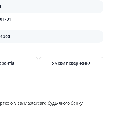
Протитромбозні
М
Препарати від анемії
01/01
Кровозамінники
Препарати для
парентерального харчування
61563
Інші лікарські засоби
арантія
Умови повернення
рткою Visa/Mastercard будь-якого банку.