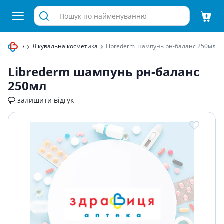
і догляду
Лікувальна косметика
Librederm шампунь рн-баланс 250мл
Librederm шампунь рн-баланс
250мл
залишити відгук