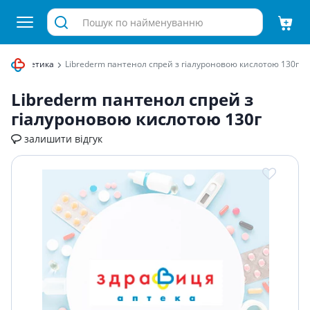
на косметика
Librederm пантенол спрей з гiалуроновою кислотою 130г
Librederm пантенол спрей з
гiалуроновою кислотою 130г
залишити відгук