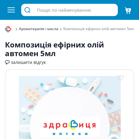
здоров'я
Ароматерапія і масла
Композицiя ефiрних олiй автомен 5мл
Композицiя ефiрних олiй
автомен 5мл
залишити відгук