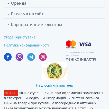
Оренда
Реклама на сайті
Корпоративним клієнтам
Угода користувача
Політика конфіденційності
Создание интернет
магазина
ФЕНІКС ІНДАСТРІ
Наш освітній партнер
УВАГА!
Ціни актуальні лише при оформленні замовлення
в електронній медичній інформаційній системі Zdravica.
Ціни на товари при купівлі безпосередньо в аптечних
закладах-партнерах можуть відрізнятися від тих, що