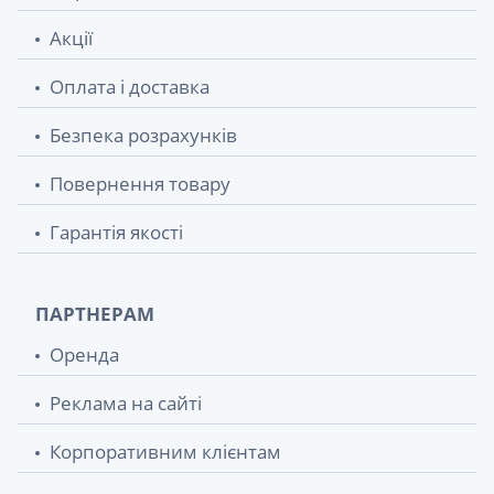
green №10
Акції
Прокладки гiгiєнiчнi bella perfecta ultra
58.60 грн.
blue №10
Оплата і доставка
Прокладки гiгiєнiчнi bella perfecta rose deo
Безпека розрахунків
58.60 грн.
fresh softiplait №10
Повернення товару
Прокладки гiгiєнiчнi bella perfecta violet
58.60 грн.
deo fresh №10
Гарантія якості
Хустинки паперовi bella 2х шаровi №80
59 грн.
ПАРТНЕРАМ
Подушечки космет круглi bella cotton
59.50 грн.
Оренда
80+30%
Реклама на сайті
Прокл bella classic nova maxi №10
61.90 грн.
Корпоративним клієнтам
Подушечки з вати bella cotton круглi №100
62.20 грн.