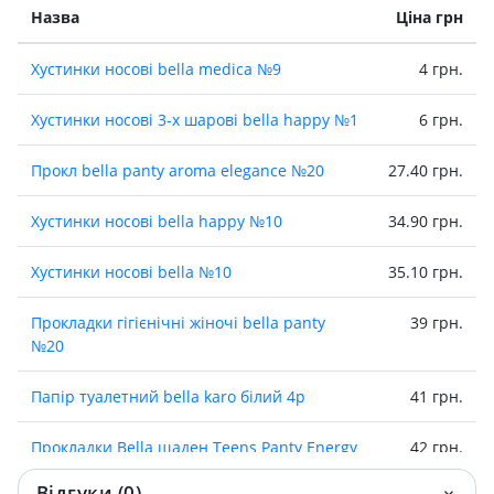
Назва
Ціна грн
Хустинки носові bella medica №9
4 грн.
Хустинки носові 3-х шарові bella happy №1
6 грн.
Прокл bella panty aroma elegance №20
27.40 грн.
Хустинки носовi bella happy №10
34.90 грн.
Хустинки носовi bella №10
35.10 грн.
Прокладки гiгiєнiчнi жiночi bella panty
39 грн.
№20
Папiр туалетний bella karo бiлий 4р
41 грн.
Прокладки Bella щаден Teens Panty Energy
42 грн.
№20
Відгуки (0)