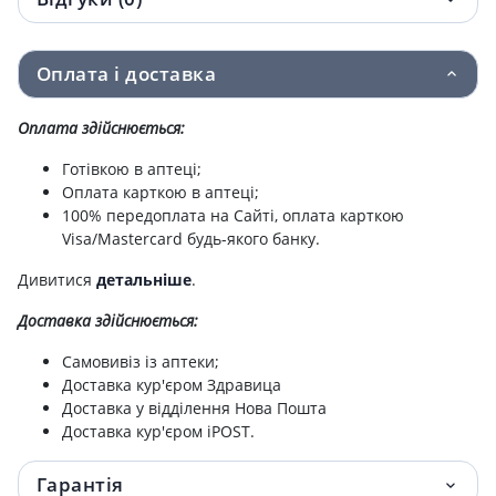
Прокладки Bella щоден Teens Panty Relax
44 грн.
№20
Оплата і доставка
Прокл bella panty classic №20
45 грн.
Оплата здійснюється:
Прокл bella panty soft №20
45 грн.
Готівкою в аптеці;
Оплата карткою в аптеці;
Прокладки гiгiєнiчнi щоденнi bella panty
47.40 грн.
100% передоплата на Сайті, оплата карткою
aroma fresh №20
Visa/Mastercard будь-якого банку.
Прокладки гiгiєнiчнi bella classic nova №10
48 грн.
Дивитися
детальніше
.
Доставка здійснюється:
Палички гiгiєн bella №100
48 грн.
Самовивіз із аптеки;
Прокл bella panty aroma relax №20
50 грн.
Доставка кур'єром Здравица
Доставка у відділення Нова Пошта
Палочки гiгiєнiчнi "bella cotton" уп. п/е
51.30 грн.
Доставка кур'єром iPOST.
№160
Гарантія