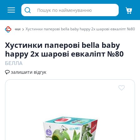
ві хустинки
Хустинки паперовi bella baby happy 2х шаровi евкалiпт №80
Хустинки паперовi bella baby
happy 2х шаровi евкалiпт №80
БЕЛЛА
залишити відгук