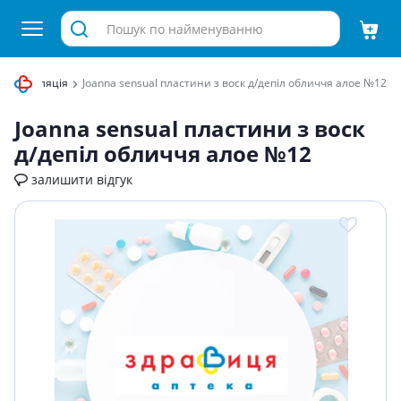
 та депіляція
Joanna sensual пластини з воск д/депiл обличчя алое №12
Joanna sensual пластини з воск
д/депiл обличчя алое №12
залишити відгук