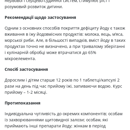
нервової і серцево-судинної систем, стимулює ріст і
розумовий розвиток дитини.
Рекомендації щодо застосування
Одним з основних способів покриття дефіциту йоду є також
вживання в їжу йодовмісних продуктів: молока, яєць, м’яса,
морської риби. Але, в більшості випадків, вміст йоду в таких
продуктах точно не визначено, а при тривалому зберіганні
і кулінарній обробці може втрачатися до 65%
мікроелемента.
Спосіб застосування
Дорослим і дітям старше 12 років по 1 таблетці/капсулі 2
рази на день під час прийому їжі, запиваючи водою. Курс
прийому – 1-2 місяці.
Протипоказання
Індивідуальна чутливість до окремих компонентів; особам
із захворюваннями щитовидної залози; особам, які
приймають інші препарати йоду; жінкам в період