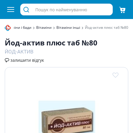
Вітаміни і бади
Вітаміни
Вітаміни інші
Йод-актив плюс таб №80
Йод-актив плюс таб №80
ЙОД-АКТИВ
залишити відгук