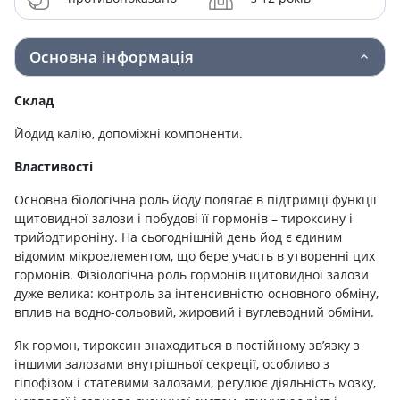
Основна інформація
Склад
Йодид калію, допоміжні компоненти.
Властивості
Основна біологічна роль йоду полягає в підтримці функції
щитовидної залози і побудові її гормонів – тироксину і
трийодтироніну. На сьогоднішній день йод є єдиним
відомим мікроелементом, що бере участь в утворенні цих
гормонів. Фізіологічна роль гормонів щитовидної залози
дуже велика: контроль за інтенсивністю основного обміну,
вплив на водно-сольовий, жировий і вуглеводний обміни.
Як гормон, тироксин знаходиться в постійному зв’язку з
іншими залозами внутрішньої секреції, особливо з
гіпофізом і статевими залозами, регулює діяльність мозку,