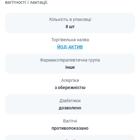
вагітності і лактації.
Кількість в упаковці
8 шт
Торгівельна назва
ЙОД-АКТИВ
Фармакотерапевтична група
Інше
Алергіки
з обережністю
Діабетики
дозволено
Вагітні
противопоказано