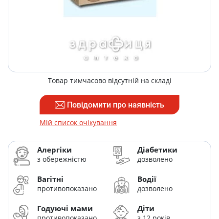
Товар тимчасово відсутній на складі
Повідомити про наявність
Мій список очікування
Алергіки
Діабетики
з обережністю
дозволено
Вагітні
Водії
противопоказано
дозволено
Годуючі мами
Діти
противопоказано
з 12 років