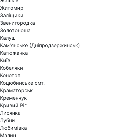
Жашків
Житомир
Заліщики
Звенигородка
Золотоноша
Калуш
Кам'янське (Дніпродзержинськ)
Катюжанка
Київ
Кобеляки
Конотоп
Коцюбинське смт.
Краматорськ
Кременчук
Кривий Ріг
Лисянка
Лубни
Любимівка
Малин