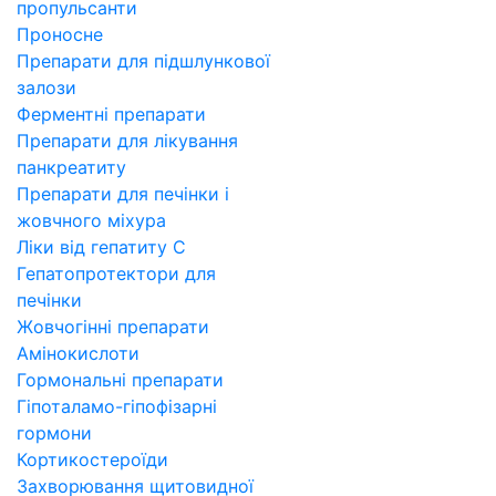
пропульсанти
Проносне
Препарати для підшлункової
залози
Ферментні препарати
Препарати для лікування
панкреатиту
Препарати для печінки і
жовчного міхура
Ліки від гепатиту C
Гепатопротектори для
печінки
Жовчогінні препарати
Амінокислоти
Гормональні препарати
Гіпоталамо-гіпофізарні
гормони
Кортикостероїди
Захворювання щитовидної