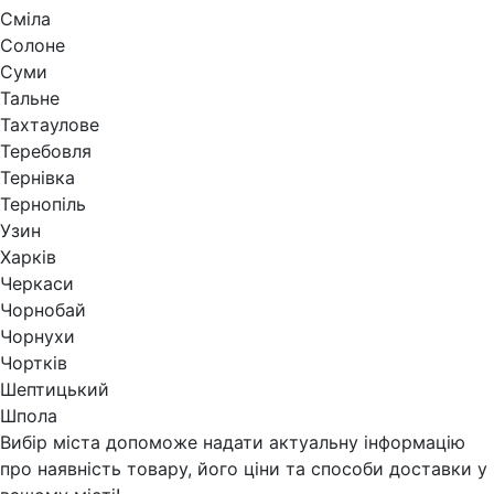
Сміла
Солоне
Суми
Тальне
Тахтаулове
Теребовля
Тернівка
Тернопіль
Узин
Харків
Черкаси
Чорнобай
Чорнухи
Чортків
Шептицький
Шпола
Вибір міста допоможе надати актуальну інформацію
про наявність товару, його ціни та способи доставки у