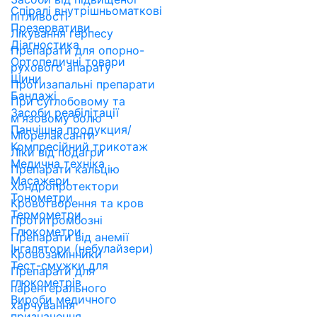
Спіралі внутрішньоматкові
пітливості
Презервативи
Лікування герпесу
Діагностика
Препарати для опорно-
Ортопедичні товари
рухового апарату
Шини
Протизапальні препарати
Бандажі
При суглобовому та
Засоби реабілітації
м'язовому болю
Панчішна продукция/
Міорелаксанти
Компресійний трикотаж
Ліки від подагри
Медична техніка
Препарати кальцію
Масажери
Хондропротектори
Тонометри
Кровотворення та кров
Термометри
Протитромбозні
Глюкометри
Препарати від анемії
Інгалятори (небулайзери)
Кровозамінники
Тест-смужки для
Препарати для
глюкометрів
парентерального
Вироби медичного
харчування
призначення