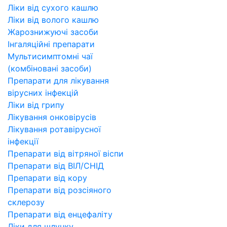
Ліки від сухого кашлю
Ліки від волого кашлю
Жарознижуючі засоби
Інгаляційні препарати
Мультисимптомні чаї
(комбіновані засоби)
Препарати для лікування
вірусних інфекцій
Ліки від грипу
Лікування онковірусів
Лікування ротавірусної
інфекції
Препарати від вітряної віспи
Препарати від ВІЛ/СНІД
Препарати від кору
Препарати від розсіяного
склерозу
Препарати від енцефаліту
Ліки для шлунку