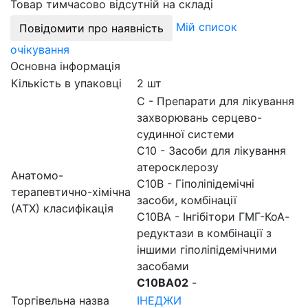
Товар тимчасово відсутній на складі
Мій список
Повідомити про наявність
очікування
Основна інформація
Кількість в упаковці
2 шт
C
- Препарати для лікування
захворювань серцево-
судинної системи
C10
- Засоби для лікування
атеросклерозу
Анатомо-
C10B
- Гіполіпідемічні
терапевтично-хімічна
засоби, комбінації
(АТХ) класифікація
C10BA
- Інгібітори ГМГ-КоА-
редуктази в комбінації з
іншими гіполіпідемічними
засобами
C10BA02
-
Торгівельна назва
ІНЕДЖИ