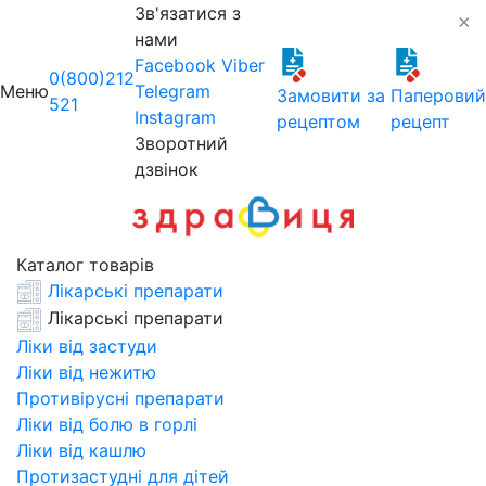
Зв'язатися з
нами
Facebook
Viber
0
(800)
212
Меню
Telegram
Замовити за
Паперовий
521
Instagram
рецептом
рецепт
Зворотний
дзвінок
Каталог товарів
Лікарські препарати
Лікарські препарати
Ліки від застуди
Ліки від нежитю
Противірусні препарати
Ліки від болю в горлі
Ліки від кашлю
Протизастудні для дітей