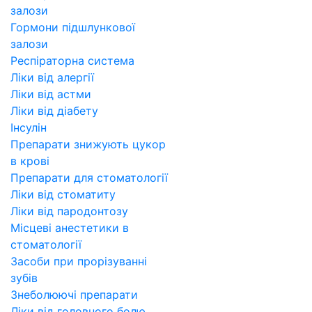
залози
Гормони підшлункової
залози
Респіраторна система
Ліки від алергії
Ліки від астми
Ліки від діабету
Інсулін
Препарати знижують цукор
в крові
Препарати для стоматології
Ліки від стоматиту
Ліки від пародонтозу
Місцеві анестетики в
стоматології
Засоби при прорізуванні
зубів
Знеболюючі препарати
Ліки від головного болю