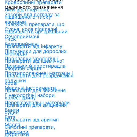
Кровоспинні препарати
медичного призначення
Ліки від гіпертонії,
Засоби для догляду за
підвищеного тиску
хворими
Тонізуючі препарати, що
Судна, кола підкладні
підвищують артеріальний
Сечоприймачі
тиск
Калоприймачі
Препарати від інфаркту
Підгузники для дорослих
міокарда
Прокладки урологічні
Препарати від ішемічної
Пелюшки й простирадла
хвороби серця
Протипролежневі матраци і
Препарати для розрідження
подушки
крові
Медичні інструменти
Препарати для зниження
Гінекологічні набори
холестерину
Перев'язувальні матеріали
Препарати для зміцнення
Бинти
судин
Вата
Препарати від аритмії
Марля
Сечогінні препарати,
Пластири
діуретики