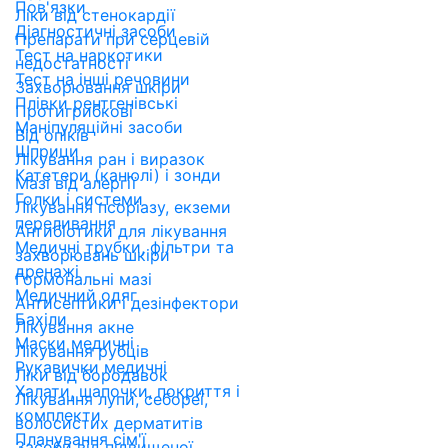
Пов'язки
Ліки від стенокардії
Діагностичні засоби
Препарати при серцевій
Тест на наркотики
недостатності
Тест на інші речовини
Захворювання шкіри
Плівки рентгенівські
Протигрибкові
Маніпуляційні засоби
Від опіків
Шприци
Лікування ран і виразок
Катетери (канюлі) і зонди
Мазі від алергії
Голки і системи
Лікування псоріазу, екземи
переливання
Антибіотики для лікування
Медичні трубки, фільтри та
захворювань шкіри
дренажі
Гормональні мазі
Медичний одяг
Антисептики і дезінфектори
Бахіли
Лікування акне
Маски медичні
Лікування рубців
Рукавички медичні
Ліки від бородавок
Халати, шапочки, покриття і
Лікування лупи, себореї,
комплекти
волосистих дерматитів
Планування сім'ї
Засоби від підвищеної