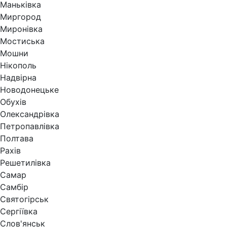
Маньківка
Миргород
Миронівка
Мостиська
Мошни
Нікополь
Надвірна
Новодонецьке
Обухів
Олександрівка
Петропавлівка
Полтава
Рахів
Решетилівка
Самар
Самбір
Святогірськ
Сергіївка
Слов'янськ