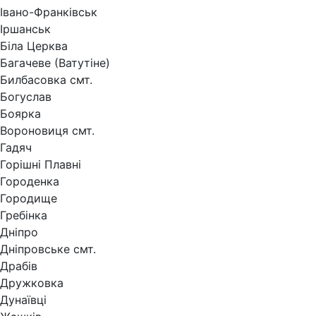
Івано-Франківськ
Іршанськ
Біла Церква
Багачеве (Ватутіне)
Билбасовка смт.
Богуслав
Боярка
Вороновиця смт.
Гадяч
Горішні Плавні
Городенка
Городище
Гребінка
Дніпро
Дніпровське смт.
Драбів
Дружковка
Дунаївці