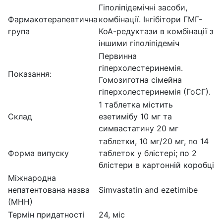
Гіполіпідемічні засоби,
Фармакотерапевтична
комбінації. Інгібітори ГМГ-
група
КоА-редуктази в комбінації з
іншими гіполіпідеміч
Первинна
гіперхолестеринемія.
Показання:
Гомозиготна сімейна
гіперхолестеринемія (ГоСГ).
1 таблетка містить
Склад
езетимібу 10 мг та
симвастатину 20 мг
таблетки, 10 мг/20 мг, по 14
Форма випуску
таблеток у блістері; по 2
блістери в картонній коробці
Міжнародна
непатентована назва
Simvastatin and ezetimibe
(МНН)
Термін придатності
24,
міс