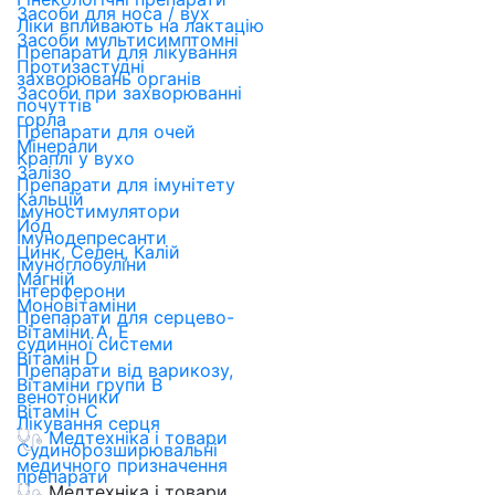
Засоби для носа / вух
Ліки впливають на лактацію
Засоби мультисимптомні
Препарати для лікування
Протизастудні
захворювань органів
Засоби при захворюванні
почуттів
горла
Препарати для очей
Мінерали
Краплі у вухо
Залізо
Препарати для імунітету
Кальцій
Імуностимулятори
Йод
Імунодепресанти
Цинк, Селен, Калій
Імуноглобуліни
Магній
Інтерферони
Моновітаміни
Препарати для серцево-
Вітаміни A, Е
судинної системи
Вітамін D
Препарати від варикозу,
Вітаміни групи В
венотоники
Вітамін С
Лікування серця
Медтехніка і товари
Судинорозширювальні
медичного призначення
препарати
Медтехніка і товари