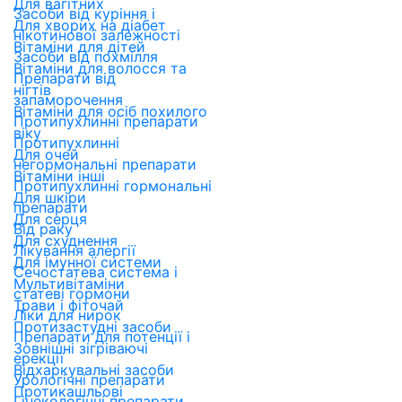
Для вагітних
Засоби від куріння і
Для хворих на діабет
нікотинової залежності
Вітаміни для дітей
Засоби від похмілля
Вітаміни для волосся та
Препарати від
нігтів
запаморочення
Вітаміни для осіб похилого
Протипухлинні препарати
віку
Протипухлинні
Для очей
негормональні препарати
Вітаміни інші
Протипухлинні гормональні
Для шкіри
препарати
Для серця
Від раку
Для схуднення
Лікування алергії
Для імунної системи
Сечостатева система і
Мультивітаміни
статеві гормони
Трави і фіточай
Ліки для нирок
Протизастудні засоби
Препарати для потенції і
Зовнішні зігріваючі
ерекції
Відхаркувальні засоби
Урологічні препарати
Протикашльові
Гінекологічні препарати