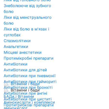
Знеболююче від зубного
болю
Ліки від менструального
болю
Ліки від болю в м'язах і
суглобах
Спазмолітики
Анальгетики
Місцеві анестетики
Протимікробні препарати
Антибіотики
Антибіотики для дітей
Антибіотики при пневмонії
Антибіотики при гаймориті
Вітаміни і бади
Антибіотики при бронхіті
Вітаміни і бади
Антибіотики при ангіні
БАДи і Вітаміни
Антибіотики при циститі
Амінокислоти і комплекси
Протигрибкові препарати
амінокислот