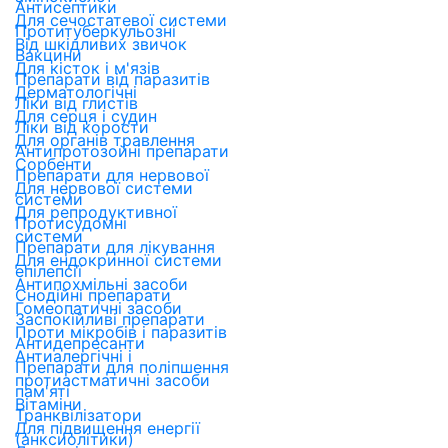
Антисептики
Для сечостатевої системи
Протитуберкульозні
Від шкідливих звичок
Вакцини
Для кісток і м'язів
Препарати від паразитів
Дерматологічні
Ліки від глистів
Для серця і судин
Ліки від корости
Для органів травлення
Антипротозойні препарати
Сорбенти
Препарати для нервової
Для нервової системи
системи
Для репродуктивної
Протисудомні
системи
Препарати для лікування
Для ендокринної системи
епілепсії
Антипохмільні засоби
Снодійні препарати
Гомеопатичні засоби
Заспокійливі препарати
Проти мікробів і паразитів
Антидепресанти
Антиалергічні і
Препарати для поліпшення
протиастматичні засоби
пам'яті
Вітаміни
Транквілізатори
Для підвищення енергії
(анксиолітики)