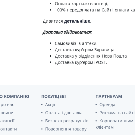
ні засоби для волосся і
Оплата карткою в аптеці;
Антибіотики при гаймориті
 шлунку
олови
Носові хустинки
100% передоплата на Сайті, оплата ка
Антибіотики при бронхіті
ід печії і нетравлення
ння волосся
Серветки паперові
Антибіотики при ангіні
Дивитися
детальніше
.
 гастриту
ня волосся
Ватні диски і палички
Антибіотики при циститі
 виразки шлунку
ля кучерявого волосся
Вологі серветки
Доставка здійснюється:
Протигрибкові препарати
ти для схуднення
і шампуні
Інші
Самовивіз із аптеки;
Антисептики
Доставка кур'єром Здравица
и для кишечника
Протитуберкульозні
Доставка у відділення Нова Пошта
 проносу
Доставка кур'єром iPOST.
Вакцини
ики
Препарати від паразитів
ти від здуття живота
Ліки від глистів
від геморою
Ліки від корости
 нудоти
О КОМПАНІЮ
ПОКУПЦЕВІ
ПАРТНЕРАМ
Антипротозойні препарати
коліків
ро нас
Акції
Оренда
ти при кишковій
Новини
Оплата і доставка
Препарати для нервової
Реклама на сайті
системи
акансії
Безпека розрахунків
Корпоративним
ти для підвищення
Протисудомні
клієнтам
онтакти
Повернення товару