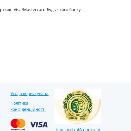
Препарати від аритмії
рткою Visa/Mastercard будь-якого банку.
Сечогінні препарати, діуретики
Ліки від стенокардії
Препарати при серцевій
недостатності
Захворювання шкіри
Протигрибкові
Від опіків
Лікування ран і виразок
Мазі від алергії
Лікування псоріазу, екземи
Угода користувача
Антибіотики для лікування
захворювань шкіри
Політика
Гормональні мазі
конфіденційності
Антисептики і дезінфектори
Лікування акне
Наш освітній партнер