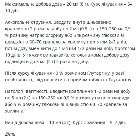
Максимальна добова доза – 20 мл (8 г). Курс лікування – 5–
10 діб.
Алкогольне отруєння. Вводити внутрішньовенно
краплинно 2 рази на добу по 2 мл (0,8 г) на 150–250 мл 0,9
% розчину натрію хлориду або 5 % розчину глюкози зі
швидкістю 60–70 крапель за хвилину протягом 2–3 днів,
потім дозу зменшити до 1 мл (0,4 г) 2 рази на добу протягом
10 днів. У тяжких випадках (алкогольна кома) добову дозу
підвищити до 5 мл (2 г) 2 рази на добу.
Після курсу лікування 40 % розчином Глутаргіну, у разі
необхідності, слід перейти на прийом таблеток Глутаргіну.
Патології вагітності. Вводити краплинно 1–2 рази на добу
по 5 мл (2 г) на 150–250 мл 0,9 % розчину натрію хлориду
або 5 % розчину глюкози зі швидкістю 60–70 крапель за
хвилину.
Вища добова доза – 10 мл (4 г). Курс лікування – 5–7 діб.
Діти