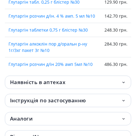
Глутаргiн табл. 0,25 г блiстер №30
129.90 грн.
Глутаргiн розчин д/iн. 4 % амп. 5 мл №10
142.70 грн.
Глутаргiн таблетки 0,75 г блiстер №30
248.30 грн.
Глутаргiн алкоклiн пор д/оральн р-ну
284.30 грн.
1г/3хг пакет 3г №10
Глутаргiн розчин д/iн 20% амп 5мл №10
486.30 грн.
Наявність в аптеках
Інструкція по застосуванню
Аналоги