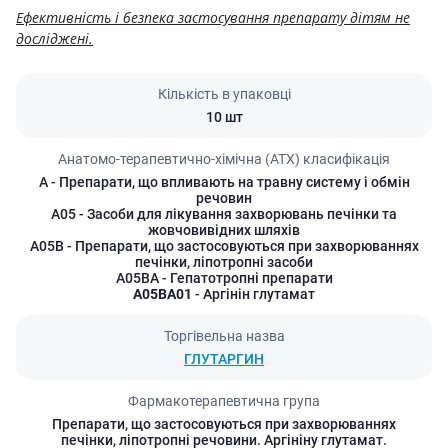
Ефективність і безпека застосування препарату дітям не
досліджені.
Кількість в упаковці
10 шт
Анатомо-терапевтично-хімічна (АТХ) класифікація
A
- Препарати, що впливають на травну систему і обмін
речовин
A05
- Засоби для лікування захворювань печінки та
жовчовивідних шляхів
A05B
- Препарати, що застосовуються при захворюваннях
печінки, ліпотропні засоби
A05BA
- Гепатотропні препарати
A05BA01
- Аргінін глутамат
Торгівельна назва
ГЛУТАРГИН
Фармакотерапевтична група
Препарати, що застосовуються при захворюваннях
печінки, ліпотропні речовини. Аргініну глутамат.