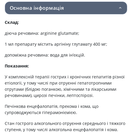
Основна інформація
Склад:
діюча речовина: arginine glutamate;
1 мл препарату містить аргініну глутамату 400 мг;
допоміжна речовина: вода для ін’єкцій.
Показання:
У комплексній терапії гострих і хронічних гепатитів різної
етіології, у тому числі при отруєнні гепатотропними
отрутами (блідою поганкою, хімічними та лікарськими
речовинами), цирозі печінки, лептоспірозі.
Печінкова енцефалопатія, прекома і кома, що
супроводжуються гіперамоніємією.
Стан гострого алкогольного отруєння середнього і тяжкого
ступеня, у тому числі алкогольна енцефалопатія і кома.