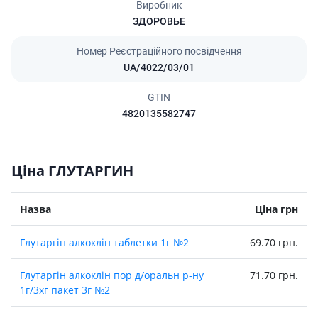
Виробник
ЗДОРОВЬЕ
Номер Реєстраційного посвідчення
UA/4022/03/01
GTIN
4820135582747
Ціна ГЛУТАРГИН
Назва
Ціна грн
Глутаргiн алкоклiн таблетки 1г №2
69.70 грн.
Глутаргiн алкоклiн пор д/оральн р-ну
71.70 грн.
1г/3хг пакет 3г №2