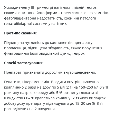
Ускладнення у III триместрі вагітності: пізній гестоз,
включаючи тяжкі його форми – прееклампсію і еклампсію,
фетоплацентарна недостатність, хронічні патології
гепатобіліарної системи у вагітних.
Протипоказання:
Підвищена чутливість до компонентів препарату,
пропасниця, підвищена збудливість, тяжке порушення
фільтраційної (азотовидільної) функції нирок.
Спосіб застосування:
Препарат призначати дорослим внутрішньовенно.
Гепатити, гіперамоніємія. Вводити внутрішньовенно
краплинно 2 рази на добу по 5 мл (2 г) на 150–250 мл 0,9 %
розчину натрію хлориду або 5 % розчину глюкози зі
швидкістю 60–70 крапель за хвилину. У тяжких випадках
добову дозу препарату підвищувати до 15–20 мл (6–8 г),
розподілених на 2 введення.