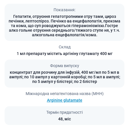
Показання:
Гепатити, отруєння гепатотропними отру тами, цироз
печінки, лептоспіроз. Печінко ва енцефалопатія, прекома
та кома, що суп роводжуються гіперамоніємією.Гостре
алко гольне отруєння середнього/тяжкого ступе ня, у т.ч.
алкогольна енцефалопатія/кома.
Склад
1 мл препарату містить аргініну глутамату 400 мг
Форма випуску
концентрат для розчину для інфузій, 400 мг/мл по 5 мл в
ампулі; по 10 ампул у картонній коробці; по 5 мл в ампулі;
по 5 ампул у блістері; по 2 блістер
Міжнародна непатентована назва (МНН)
Arginine glutamate
Термін придатності
48,
міс