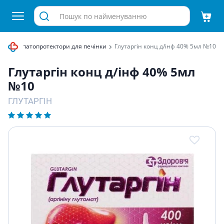
ура
Гепатопротектори для печінки
Глутаргiн конц д/iнф 40% 5мл №10
Глутаргiн конц д/iнф 40% 5мл
№10
ГЛУТАРГІН