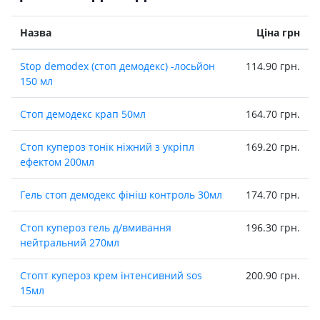
Назва
Ціна грн
Stop demodex (стоп демодекс) -лосьйон
114.90 грн.
150 мл
Стоп демодекс крап 50мл
164.70 грн.
Стоп купероз тонiк нiжний з укрiпл
169.20 грн.
ефектом 200мл
Гель стоп демодекс фiнiш контроль 30мл
174.70 грн.
Стоп купероз гель д/вмивання
196.30 грн.
нейтральний 270мл
Стопт купероз крем iнтенсивний sos
200.90 грн.
15мл