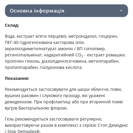
Основна інформація
Склад:
Вода, екстракт м'яти перцевої, метронідазол, гліцерин,
ПЕГ-40 гідрогенізована касторова олія,
акрилоілдиметилнатурат амонію / ВП сополімер,
ретинілпальмінат, надкритийний СО
- екстракт ромашки,
2
пропілен гліколь, діазолідинілсечовина, метилпарабен,
пропилпарабен, гіалуронова кислота.
Показання:
Рекомендується застосовувати для шкіри обличчя, повік,
вушних раковин і слухового проходу, які уражені
демодекозом. При профілактиці або при вторинній появі
вугрів бактеріальною флорою.
Гель рекомендується застосовувати регулярно,
використовуючи разом в комплексі з серією Стоп Демодекс
/ Stop Demodex®.