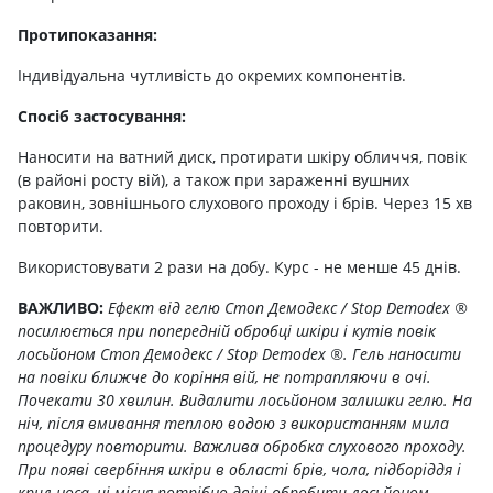
Протипоказання:
Індивідуальна чутливість до окремих компонентів.
Спосіб застосування:
Наносити на ватний диск, протирати шкіру обличчя, повік
(в районі росту вій), а також при зараженні вушних
раковин, зовнішнього слухового проходу і брів. Через 15 хв
повторити.
Використовувати 2 рази на добу. Курс - не менше 45 днів.
ВАЖЛИВО:
Ефект від гелю Стоп Демодекс / Stop Demodex ®
посилюється при попередній обробці шкіри і кутів повік
лосьйоном Стоп Демодекс / Stop Demodex ®. Гель наносити
на повіки ближче до коріння вій, не потрапляючи в очі.
Почекати 30 хвилин. Видалити лосьйоном залишки гелю. На
ніч, після вмивання теплою водою з використанням мила
процедуру повторити. Важлива обробка слухового проходу.
При появі свербіння шкіри в області брів, чола, підборіддя і
крил носа, ці місця потрібно двічі обробити лосьйоном