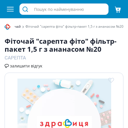
слинний чай
Фiточай "сарепта фiто" фiльтр-пакет 1,5 г з ананасом №20
Фiточай "сарепта фiто" фiльтр-
пакет 1,5 г з ананасом №20
САРЕПТА
залишити відгук