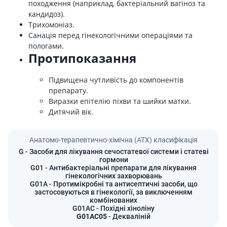
походження (наприклад, бактеріальний вагіноз та
кандидоз).
Трихомоніаз.
Санація перед гінекологічними операціями та
пологами.
Протипоказання
Підвищена чутливість до компонентів
препарату.
Виразки епітелію піхви та шийки матки.
Дитячий вік.
Анатомо-терапевтично-хімічна (АТХ) класифікація
G
- Засоби для лікування сечостатевої системи і статеві
гормони
G01
- Антибактеріальні препарати для лікування
гінекологічних захворювань
G01A
- Протимікробні та антисептичні засоби, що
застосовуються в гінекології, за виключенням
комбінованих
G01AC
- Похідні хіноліну
G01AC05
- Декваліній