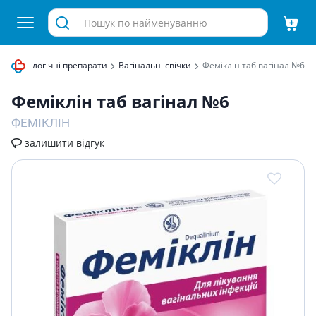
Гінекологічні препарати
Вагінальні свічки
Фемiклiн таб вагiнал №6
Фемiклiн таб вагiнал №6
ФЕМІКЛІН
залишити відгук