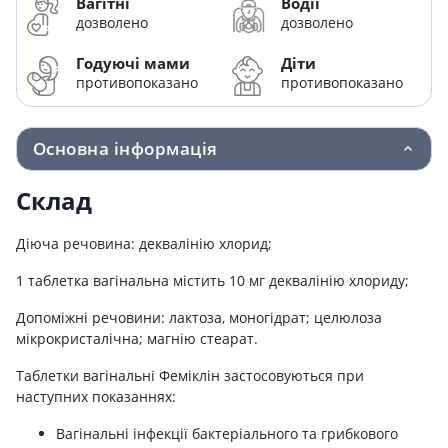
Вагітні
Водії
дозволено
дозволено
Годуючі мами
Діти
противопоказано
противопоказано
Основна інформація
Склад
Діюча речовина: деквалінію хлорид;
1 таблетка вагінальна містить 10 мг деквалінію хлориду;
Допоміжні речовини: лактоза, моногідрат; целюлоза
мікрокристалічна; магнію стеарат.
Таблетки вагінальні Феміклін застосовуються при
наступних показаннях:
Вагінальні інфекції бактеріального та грибкового