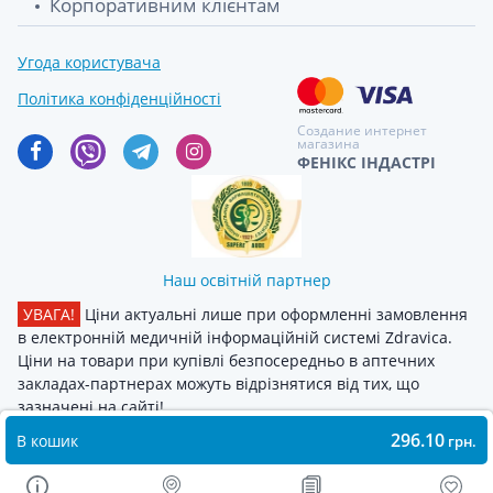
Корпоративним клієнтам
Угода користувача
Політика конфіденційності
Создание интернет
магазина
ФЕНІКС ІНДАСТРІ
Наш освітній партнер
УВАГА!
Ціни актуальні лише при оформленні замовлення
в електронній медичній інформаційній системі Zdravica.
Ціни на товари при купівлі безпосередньо в аптечних
закладах-партнерах можуть відрізнятися від тих, що
зазначені на сайті!
296.10
В кошик
грн.