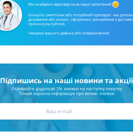
ні засоби для волосся і
Антибіотики при гаймориті
 шлунку
Ми знайдемо відповіді на всі ваші запитання!
олови
Носові хустинки
Антибіотики при бронхіті
ід печії і нетравлення
ння волосся
Серветки паперові
Опишіть симптоми або потрібний препарат - ми допом
дозування або аналог, оформимо замовлення з доставк
Антибіотики при ангіні
 гастриту
ня волосся
Ватні диски і палички
проконсультуйтеся.
Антибіотики при циститі
 виразки шлунку
ля кучерявого волосся
Вологі серветки
Чекаємо вашого дзвінка або повідомлення!
Протигрибкові препарати
ти для схуднення
і шампуні
Інші
Антисептики
и для кишечника
Протитуберкульозні
 проносу
Вакцини
ики
Препарати від паразитів
ти від здуття живота
Підпишись на наші новини та акції
Ліки від глистів
від геморою
Отримайте додаткові 2% знижки на наступну покупку
Ліки від корости
 нудоти
Тільки корисна інформація про великі знижки
Антипротозойні препарати
коліків
ти при кишковій
Препарати для нервової
системи
ти для підвищення
Протисудомні