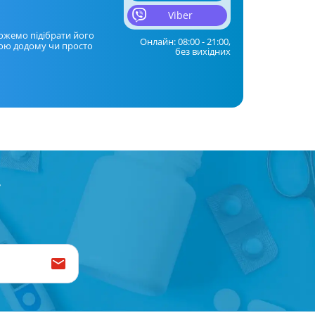
Препарати від аритмії
Viber
Сечогінні препарати, діуретики
ожемо підібрати його
Онлайн: 08:00 - 21:00,
ою додому чи просто
без вихідних
Ліки від стенокардії
Препарати при серцевій
недостатності
Захворювання шкіри
Протигрибкові
Від опіків
Лікування ран і виразок
Мазі від алергії
Лікування псоріазу, екземи
Антибіотики для лікування
захворювань шкіри
Гормональні мазі
Антисептики і дезінфектори
Лікування акне