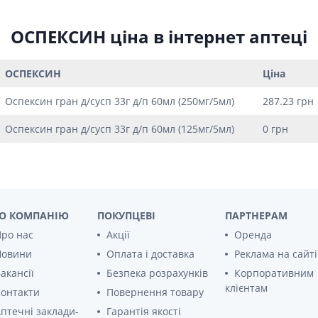
Препарати для лікування
ітики і пропульсанти
епілепсії
е
ОСПЕКСИН ціна в інтернет аптеці
Снодійні препарати
и для підшлункової
Заспокійливі препарати
Антидепресанти
ОСПЕКСИН
Ціна
ні препарати
Препарати для поліпшення
Оспексин гран д/сусп 33г д/п 60мл (250мг/5мл)
287.23 грн
пам'яті
ти для лікування
титу
Транквілізатори (анксиолітики)
Оспексин гран д/сусп 33г д/п 60мл (125мг/5мл)
0 грн
Засоби від куріння і нікотинової
 для печінки і
залежності
 міхура
Засоби від похмілля
ротектори для печінки
Препарати від запаморочення
нні препарати
О КОМПАНІЮ
ПОКУПЦЕВІ
ПАРТНЕРАМ
слоти
Протипухлинні препарати
ро нас
Акції
Оренда
Протипухлинні негормональні
ьні препарати
препарати
Новини
Оплата і доставка
Реклама на сайті
мо-гіпофізарні гормони
Протипухлинні гормональні
акансії
Безпека розрахунків
Корпоративним
препарати
стероїди
клієнтам
онтакти
Повернення товару
Від раку
вання щитовидної
птечні заклади-
Гарантія якості