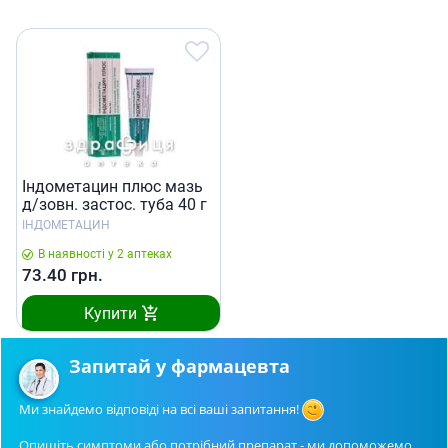
Iндометацин плюс мазь
д/зовн. застос. туба 40 г
ІНДОМЕТАЦИН
В наявності у 2 аптеках
73.40
грн.
Купити
Запитай у фармацевта
Ми знайдемо відповіді на всі ваші запитання!
Опишіть симптоми або потрібний препарат - ми допоможемо