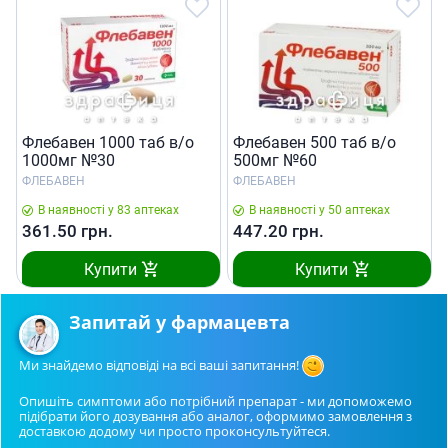
Флебавен 1000 таб в/о
Флебавен 500 таб в/о
1000мг №30
500мг №60
ФЛЕБАВЕН
ФЛЕБАВЕН
В наявності у 83 аптеках
В наявності у 50 аптеках
361.50
грн.
447.20
грн.
Купити
Купити
Запитай у фармацевта
Ми знайдемо відповіді на всі ваші запитання!
Опишіть симптоми або потрібний препарат - ми допоможемо
підібрати його дозування або аналог, оформимо замовлення з
доставкою додому чи просто проконсультуйтеся.