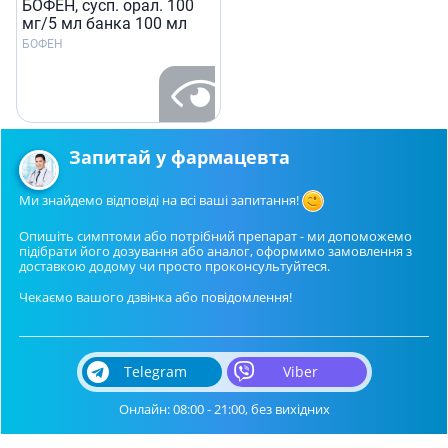
БОФЕН, сусп. орал. 100
мг/5 мл банка 100 мл
БОФЕН
Запитай у фармацевта
Ми знайдемо відповіді на всі ваші запитання!
Опишіть симптоми або потрібний препарат - ми допоможемо
підібрати його дозування або аналог, оформимо замовлення з
доставкою додому чи просто проконсультуйтеся.
Чекаємо вашого дзвінка або повідомлення!
Telegram
Viber
Онлайн: 08:00 - 21:00, без вихідних