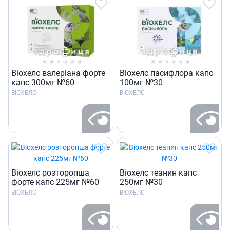
Bioхелс валеріана форте
Bioхелс пасифлора капс
капс 300мг №60
100мг №30
BIOХЕЛС
BIOХЕЛС
Bioхелс розторопша
Bioхелс теанин капс
форте капс 225мг №60
250мг №30
BIOХЕЛС
BIOХЕЛС