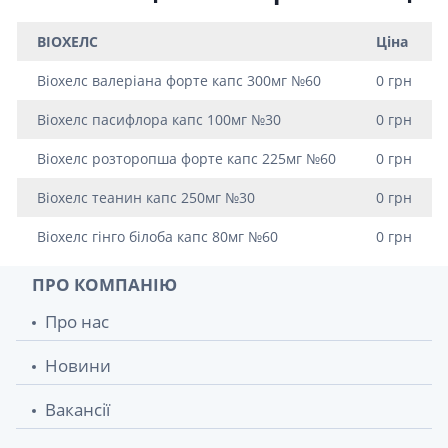
BIOХЕЛС
Ціна
Bioхелс валеріана форте капс 300мг №60
0 грн
Bioхелс пасифлора капс 100мг №30
0 грн
Bioхелс розторопша форте капс 225мг №60
0 грн
Bioхелс теанин капс 250мг №30
0 грн
Віохелс гінго білоба капс 80мг №60
0 грн
ПРО КОМПАНІЮ
Про нас
Новини
Вакансії