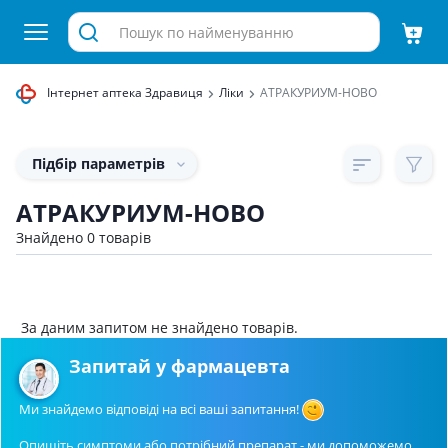
Інтернет аптека Здравиця
Ліки
АТРАКУРИУМ-НОВО
Підбір параметрів
АТРАКУРИУМ-НОВО
Знайдено 0 товарів
За даним запитом не знайдено товарів.
Запитай у фармацевта
Ми знайдемо відповіді на всі ваші запитання!
Опишіть симптоми або потрібний препарат - ми допоможемо