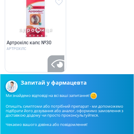
Артрохiлс капс №30
АРТРОХІЛС
Запитай у фармацевта
Ми знайдемо відповіді на всі ваші запитання!
Опишіть симптоми або потрібний препарат - ми допоможемо
підібрати його дозування або аналог, оформимо замовлення з
доставкою додому чи просто проконсультуйтеся.
Чекаємо вашого дзвінка або повідомлення!