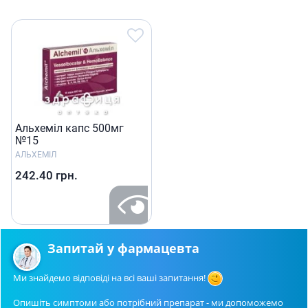
Альхеміл капс 500мг
№15
АЛЬХЕМІЛ
242.40
грн.
Запитай у фармацевта
Ми знайдемо відповіді на всі ваші запитання!
Опишіть симптоми або потрібний препарат - ми допоможемо