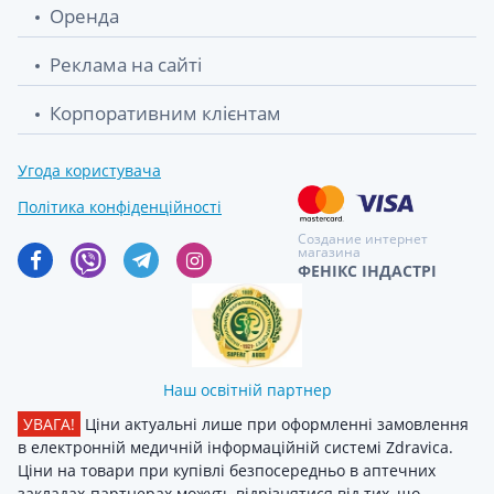
Оренда
Реклама на сайті
Корпоративним клієнтам
Угода користувача
Політика конфіденційності
Создание интернет
магазина
ФЕНІКС ІНДАСТРІ
Наш освітній партнер
УВАГА!
Ціни актуальні лише при оформленні замовлення
в електронній медичній інформаційній системі Zdravica.
Ціни на товари при купівлі безпосередньо в аптечних
закладах-партнерах можуть відрізнятися від тих, що