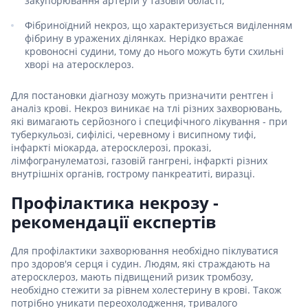
закупорювання артерій у тазовій області;
Фібриноїдний некроз, що характеризується виділенням
фібрину в уражених ділянках. Нерідко вражає
кровоносні судини, тому до нього можуть бути схильні
хворі на атеросклероз.
Для постановки діагнозу можуть призначити рентген і
аналіз крові. Некроз виникає на тлі різних захворювань,
які вимагають серйозного і специфічного лікування - при
туберкульозі, сифілісі, черевному і висипному тифі,
інфаркті міокарда, атеросклерозі, проказі,
лімфогранулематозі, газовій гангрені, інфаркті різних
внутрішніх органів, гострому панкреатиті, виразці.
Профілактика некрозу -
рекомендації експертів
Для профілактики захворювання необхідно піклуватися
про здоров'я серця і судин. Людям, які страждають на
атеросклероз, мають підвищений ризик тромбозу,
необхідно стежити за рівнем холестерину в крові. Також
потрібно уникати переохолодження, тривалого