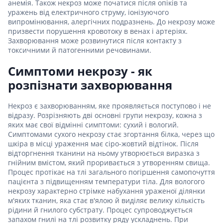
анемія. Також некроз може початися після опіків та
уражень від електричного струму, іонізуючого
випромінювання, алергічних подразнень. До некрозу може
призвести порушення кровотоку в венах і артеріях.
Захворювання може розвинутися після контакту з
токсичними й патогенними речовинами.
Симптоми некрозу - як
розпізнати захворювання
Некроз є захворюванням, яке проявляється поступово і не
відразу. Розрізняють дві основні групи некрозу, кожна з
яких має свої відмінні симптоми: сухий і вологий.
Симптомами сухого некрозу стає згортання білка, через що
шкіра в місці ураження має сіро-жовтий відтінок. Після
відторгнення тканини на ньому утворюється виразка з
гнійним вмістом, який проривається з утворенням свища.
Процес протікає на тлі загального погіршення самопочуття
пацієнта з підвищенням температури тіла. Для вологого
некрозу характерно стрімке набухання ураженої ділянки
м'яких тканин, яка стає в'ялою й виділяє велику кількість
рідини й гнилого субстрату. Процес супроводжується
запахом гнилі на тлі розвитку ряду ускладнень. При