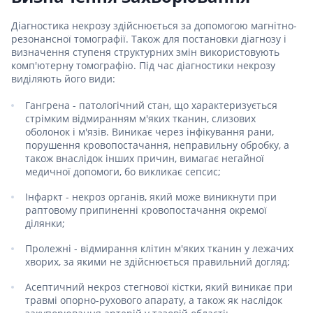
Діагностика некрозу здійснюється за допомогою магнітно-
резонансної томографії. Також для постановки діагнозу і
визначення ступеня структурних змін використовують
комп'ютерну томографію. Під час діагностики некрозу
виділяють його види:
Гангрена - патологічний стан, що характеризується
стрімким відмиранням м'яких тканин, слизових
оболонок і м'язів. Виникає через інфікування рани,
порушення кровопостачання, неправильну обробку, а
також внаслідок інших причин, вимагає негайної
медичної допомоги, бо викликає сепсис;
Інфаркт - некроз органів, який може виникнути при
раптовому припиненні кровопостачання окремої
ділянки;
Пролежні - відмирання клітин м'яких тканин у лежачих
хворих, за якими не здійснюється правильний догляд;
Асептичний некроз стегнової кістки, який виникає при
травмі опорно-рухового апарату, а також як наслідок