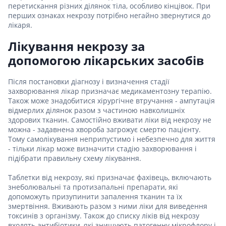
перетискання різних ділянок тіла, особливо кінцівок. При
перших ознаках некрозу потрібно негайно звернутися до
лікаря.
Лікування некрозу за
допомогою лікарських засобів
Після постановки діагнозу і визначення стадії
захворювання лікар призначає медикаментозну терапію.
Також може знадобитися хірургічне втручання - ампутація
відмерлих ділянок разом з частиною навколишніх
здорових тканин. Самостійно вживати ліки від некрозу не
можна - задавнена хвороба загрожує смертю пацієнту.
Тому самолікування неприпустимо і небезпечно для життя
- тільки лікар може визначити стадію захворювання і
підібрати правильну схему лікування.
Таблетки від некрозу, які призначає фахівець, включають
знеболювальні та протизапальні препарати, які
допоможуть призупинити запалення тканин та їх
змертвіння. Вживають разом з ними ліки для виведення
токсинів з організму. Також до списку ліків від некрозу
входять антибіотики, які знищують патогенну мікрофлору і