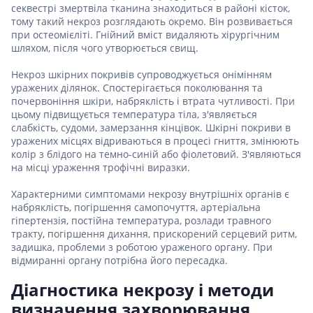
секвестрі змертвіла тканина знаходиться в районі кісток,
тому такий некроз розглядають окремо. Він розвивається
при остеомієліті. Гнійний вміст видаляють хірургічним
шляхом, після чого утворюється свищ.
Некроз шкірних покривів супроводжується онімінням
уражених ділянок. Спостерігається поколювання та
почервоніння шкіри, набряклість і втрата чутливості. При
цьому підвищується температура тіла, з'являється
слабкість, судоми, замерзання кінцівок. Шкірні покриви в
уражених місцях відриваються в процесі гниття, змінюють
колір з блідого на темно-синій або фіолетовий. З'являються
на місці ураження трофічні виразки.
Характерними симптомами некрозу внутрішніх органів є
набряклість, погіршення самопочуття, артеріальна
гіпертензія, постійна температура, розлади травного
тракту, погіршення дихання, прискорений серцевий ритм,
задишка, проблеми з роботою ураженого органу. При
відмиранні органу потрібна його пересадка.
Діагностика некрозу і методи
визначення захворювання