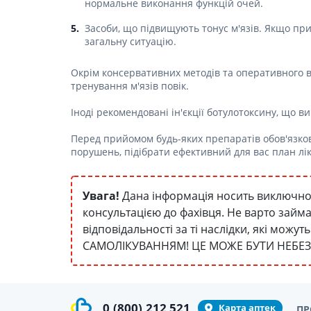
нормальне виконання функцій очей.
Гормони
Засоби, що підвищують тонус м'язів. Якщо пр
загальну ситуацію.
Респірат
Ліки від 
Окрім консервативних методів та оперативного в
тренування м'язів повік.
Ліки від
Іноді рекомендовані ін'єкції ботулотоксину, що в
Перед прийомом будь-яких препаратів обов'язко
порушень, підібрати ефективний для вас план лі
Увага!
Дана інформація носить виключно 
консультацією до фахівця. Не варто займ
відповідальності за ті наслідки, які мож
САМОЛІКУВАННЯМ! ЦЕ МОЖЕ БУТИ НЕБЕ
0
(800)
212 521
Карта аптек
ПР