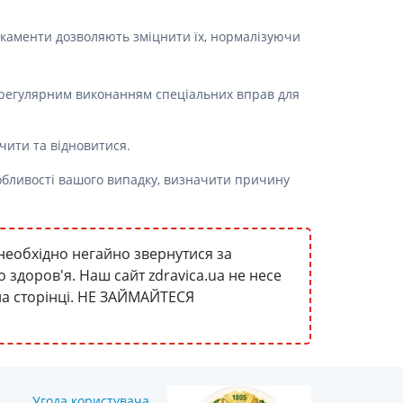
Протитромбозні
икаменти дозволяють зміцнити їх, нормалізуючи
Препарати від анемії
Кровозамінники
Препарати для
з регулярним виконанням спеціальних вправ для
парентерального харчування
Інші лікарські засоби
очити та відновитися.
обливості вашого випадку, визначити причину
необхідно негайно звернутися за
здоров'я. Наш сайт zdravica.ua не несе
 на сторінці. НЕ ЗАЙМАЙТЕСЯ
Угода користувача