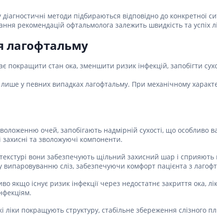
Препарати для лікування
ітики і пропульсанти
епілепсії
е
 діагностичні методи підбираються відповідно до конкретної си
Снодійні препарати
нання рекомендацій офтальмолога залежить швидкість та успіх л
и для підшлункової
Заспокійливі препарати
я лагофтальму
Антидепресанти
ні препарати
Препарати для поліпшення
 покращити стан ока, зменшити ризик інфекцій, запобігти сухо
пам'яті
ти для лікування
титу
Транквілізатори (анксиолітики)
 лише у певних випадках лагофтальму. При механічному характ
Засоби від куріння і нікотинової
 для печінки і
залежності
 міхура
Засоби від похмілля
ротектори для печінки
оложенню очей, запобігають надмірній сухості, що особливо ва
Препарати від запаморочення
нні препарати
і захисні та зволожуючі компоненти.
слоти
Протипухлинні препарати
тій ​​текстурі вони забезпечують щільний захисний шар і сприя
Протипухлинні негормональні
у випаровуванню сліз, забезпечуючи комфорт пацієнта з лагоф
ьні препарати
препарати
мо-гіпофізарні гормони
иво якщо існує ризик інфекції через недостатнє закриття ока, 
Протипухлинні гормональні
нфекціям.
препарати
стероїди
Від раку
вання щитовидної
які ліки покращують структуру, стабільне збереження слізного 