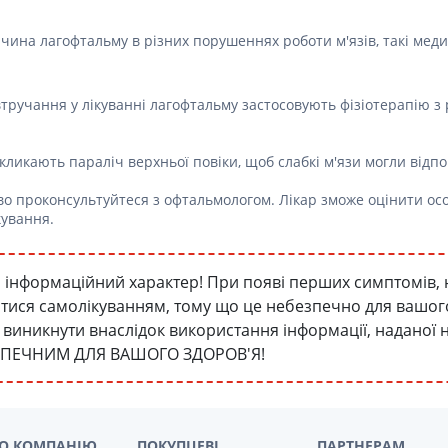
Лікування алергії
 підшлункової залози
ичина лагофтальму в різних порушеннях роботи м'язів, такі мед
Сечостатева система і статеві
орна система
гормони
алергії
тручання у лікуванні лагофтальму застосовують фізіотерапію 
Ліки для нирок
 астми
Препарати для потенції і
ерекції
икликають параліч верхньої повіки, щоб слабкі м'язи могли відп
Урологічні препарати
во проконсультуйтеся з офтальмологом. Лікар зможе оцінити ос
Гінекологічні препарати
кування.
Ліки впливають на лактацію
Препарати для лікування
інформаційний характер! При появі перших симптомів, 
захворювань органів
атися самолікуванням, тому що це небезпечно для вашого 
почуттів
уть виникнути внаслідок використання інформації, наданої
Препарати для очей
ЗПЕЧНИМ ДЛЯ ВАШОГО ЗДОРОВ'Я!
Краплі у вухо
О КОМПАНІЮ
ПОКУПЦЕВІ
ПАРТНЕРАМ