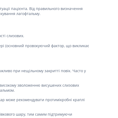
Лікування рубців
туації пацієнта. Від правильного визначення
Ліки від бородавок
ікування лагофтальму.
Лікування лупи, себореї,
волосистих дерматитів
Засоби від підвищеної
пітливості
сті слизових.
Лікування герпесу
ері (основний провокуючий фактор, що викликає
Препарати для опорно-
рухового апарату
Протизапальні препарати
При суглобовому та м'язовому
жливо при нещільному закритті повік. Часто у
болю
Міорелаксанти
ють високому зволоженню висушених слизових
Ліки від подагри
тальмом.
Препарати кальцію
лікар може рекомендувати протимікробні краплі
Хондропротектори
плівкового шару, тим самим підтримуючи
Кровотворення та кров