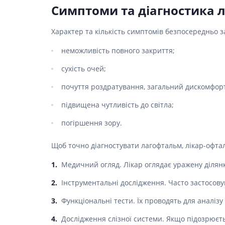
Спеціаль
Симптоми та діагностика 
Ліки для
шкіри г
Засоби в
Фарбува
Характер та кількість симптомів безпосередньо з
Ліки від
Укладан
Ліки від
неможливість повного закриття;
Засоби д
Препара
Чоловіч
сухість очей;
Препарат
почуття роздратування, загальний дискомфор
Ліки від
підвищена чутливість до світла;
Пробіот
погіршення зору.
Препара
Засоби 
Щоб точно діагностувати лагофтальм, лікар-офта
Ліки від
Медичний огляд. Лікар оглядає уражену ділян
Ліки від 
Інструментальні дослідження. Часто застосов
Препара
інфекції
Функціональні тести. Їх проводять для аналізу 
Препара
апетиту
Дослідження слізної системи. Якщо підозрюєть