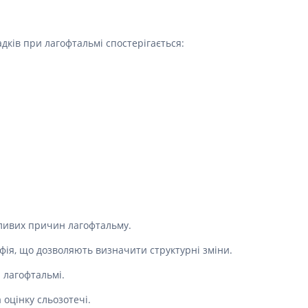
Препарати від аритмії
Сечогінні препарати, діуретики
дків при лагофтальмі спостерігається:
Ліки від стенокардії
Препарати при серцевій
недостатності
Захворювання шкіри
Протигрибкові
Від опіків
Лікування ран і виразок
Мазі від алергії
Лікування псоріазу, екземи
жливих причин лагофтальму.
Антибіотики для лікування
захворювань шкіри
фія, що дозволяють визначити структурні зміни.
Гормональні мазі
и лагофтальмі.
Антисептики і дезінфектори
Лікування акне
 оцінку сльозотечі.