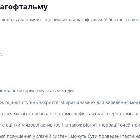
ні засоби для волосся і
Антибіотики при гаймориті
лагофтальму
 шлунку
олови
Носові хустинки
Антибіотики при бронхіті
ід печії і нетравлення
ння волосся
Серветки паперові
алежать від причин, що викликали лагофтальм. У більшості випа
Антибіотики при ангіні
 гастриту
ня волосся
Ватні диски і палички
Антибіотики при циститі
 виразки шлунку
ля кучерявого волосся
Вологі серветки
Протигрибкові препарати
ти для схуднення
і шампуні
Інші
Антисептики
и для кишечника
т;
Протитуберкульозні
 проносу
Вакцини
ики
Препарати від паразитів
ти від здуття живота
Ліки від глистів
від геморою
льмолог використовує такі методи:
Ліки від корости
 нудоти
ку, оцінює ступінь закриття, збирає анамнез для виявлення мо
Антипротозойні препарати
коліків
уються магнітно-резонансна томографія та комп'ютерна томогра
ти при кишковій
Препарати для нервової
системи
та оцінки м'язової активності, а також рівня іннервації очей пр
ти для підвищення
Протисудомні
ся порушення у слізній системі, можуть бути проведені тести на