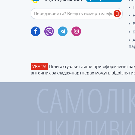
П
В
К
А
па
УВАГА!
Ціни актуальні лише при оформленні зам
аптечних закладах-партнерах можуть відрізнятися