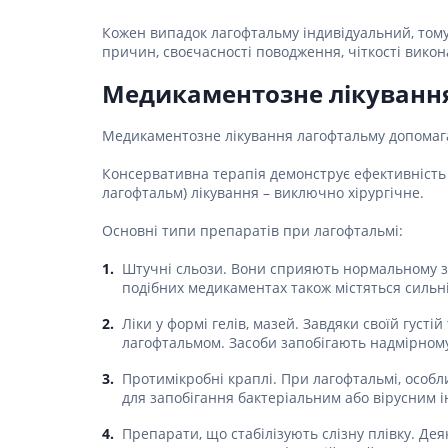
Спазмол
Проносн
Кожен випадок лагофтальму індивідуальний, тому
причин, своєчасності поводження, чіткості вико
Препарат
Медикаментозне лікуванн
залози
Фермент
Медикаментозне лікування лагофтальму допомагає
Препара
панкреа
Консервативна терапія демонструє ефективність
лагофтальм) лікування – виключно хірургічне.
Препарати
жовчного
Основні типи препаратів при лагофтальмі:
Гепатоп
Штучні сльози. Вони сприяють нормальному зв
Жовчогі
подібних медикаментах також містяться сильн
Аміноки
Ліки у формі гелів, мазей. Завдяки своїй гус
лагофтальмом. Засоби запобігають надмірном
Гормонал
Гіпотала
Протимікробні краплі. При лагофтальмі, особл
для запобігання бактеріальним або вірусним і
Кортико
Захворю
Препарати, що стабілізують слізну плівку. Де
залози