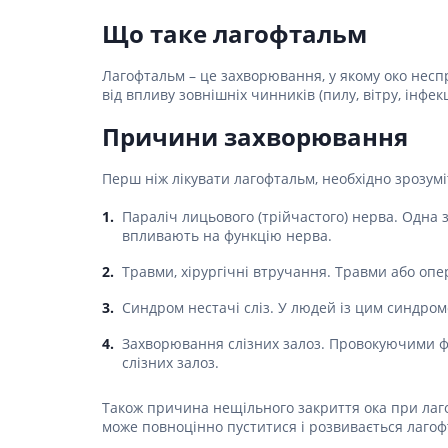
Столова
Для серц
Засоби д
Пелюшки
Ліки від
Засоби в
Що таке лагофтальм
Для орг
Засоби 
Протипр
Товари для здоров'я
Жарозни
Післяпол
подушки
Сорбент
Мило
Лагофтальм – це захворювання, у якому око несп
Інгаляц
Засоби п
Товари для дому та
від впливу зовнішніх чинників (пилу, вітру, інфек
Для нер
Медичні 
Засоби дл
Мультис
сім'ї
(комбіно
Для реп
волоссям
Гінеколо
Причини захворювання
Для енд
Товари для мам та
Засоби д
Препарат
Перев'яз
дітей
Перш ніж лікувати лагофтальм, необхідно зрозумі
вірусних 
Засоби 
Антипохм
Бинти
Ліки від
Засоби 
Параліч лицьового (трійчастого) нерва. Одна
Вата
волосся
Гомеопат
впливають на функцію нерва.
Лікуванн
Марля
Засоби 
Лікуванн
волосся
Травми, хірургічні втручання. Травми або опе
Проти мік
Пластир
Препарат
Засоби д
Синдром нестачі сліз. У людей із цим синдром
Пов'язки
волоссю
Антиалерг
Препара
протиаст
Засоби д
Захворювання слізних залоз. Провокуючими фа
Препара
пошкодж
слізних залоз.
Препарат
Засоби д
склероз
запобіг
Також причина нещільного закриття ока при лаго
Препара
Набори д
може повноцінно пуститися і розвивається лагоф