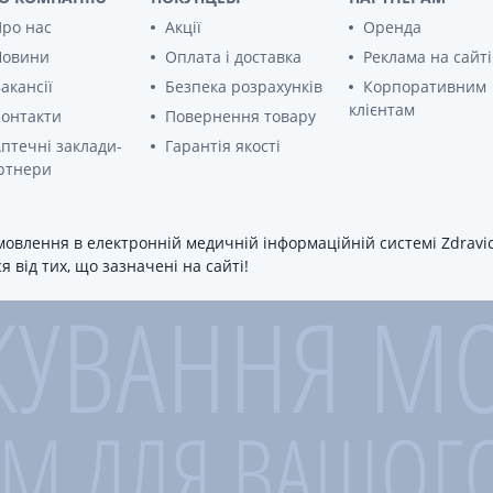
ро нас
Акції
Оренда
Новини
Оплата і доставка
Реклама на сайті
акансії
Безпека розрахунків
Корпоративним
клієнтам
онтакти
Повернення товару
птечні заклади-
Гарантія якості
ртнери
овлення в електронній медичній інформаційній системі Zdravica
 від тих, що зазначені на сайті!