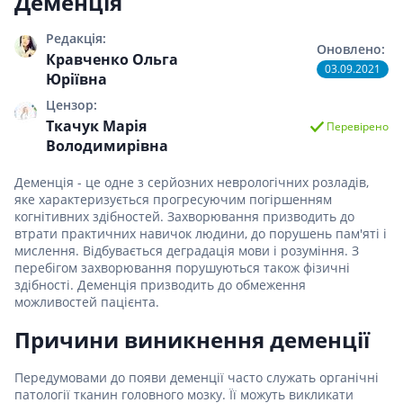
Деменція
Редакція:
Оновлено:
Кравченко Ольга
03.09.2021
Юріївна
Цензор:
Ткачук Марія
Перевірено
Володимирівна
Деменція - це одне з серйозних неврологічних розладів,
яке характеризується прогресуючим погіршенням
когнітивних здібностей. Захворювання призводить до
втрати практичних навичок людини, до порушень пам'яті і
мислення. Відбувається деградація мови і розуміння. З
перебігом захворювання порушуються також фізичні
здібності. Деменція призводить до обмеження
можливостей пацієнта.
Причини виникнення деменції
Передумовами до появи деменції часто служать органічні
патології тканин головного мозку. Її можуть викликати