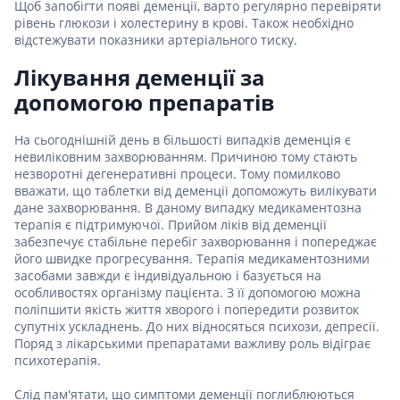
Щоб запобігти появі деменції, варто регулярно перевіряти
рівень глюкози і холестерину в крові. Також необхідно
відстежувати показники артеріального тиску.
Лікування деменції за
допомогою препаратів
На сьогоднішній день в більшості випадків деменція є
невиліковним захворюванням. Причиною тому стають
незворотні дегенеративні процеси. Тому помилково
вважати, що таблетки від деменції допоможуть вилікувати
дане захворювання. В даному випадку медикаментозна
терапія є підтримуючої. Прийом ліків від деменції
забезпечує стабільне перебіг захворювання і попереджає
його швидке прогресування. Терапія медикаментозними
засобами завжди є індивідуальною і базується на
особливостях організму пацієнта. З її допомогою можна
поліпшити якість життя хворого і попередити розвиток
супутніх ускладнень. До них відносяться психози, депресії.
Поряд з лікарськими препаратами важливу роль відіграє
психотерапія.
Слід пам'ятати, що симптоми деменції поглиблюються