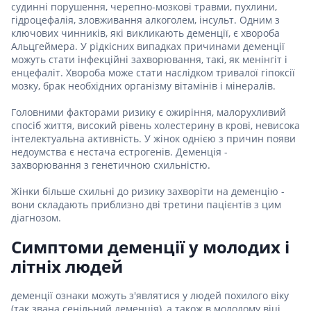
судинні порушення, черепно-мозкові травми, пухлини,
гідроцефалія, зловживання алкоголем, інсульт. Одним з
ключових чинників, які викликають деменції, є хвороба
Альцгеймера. У рідкісних випадках причинами деменції
можуть стати інфекційні захворювання, такі, як менінгіт і
енцефаліт. Хвороба може стати наслідком тривалої гіпоксії
мозку, брак необхідних організму вітамінів і мінералів.
Головними факторами ризику є ожиріння, малорухливий
спосіб життя, високий рівень холестерину в крові, невисока
інтелектуальна активність. У жінок однією з причин появи
недоумства є нестача естрогенів. Деменція -
захворювання з генетичною схильністю.
Жінки більше схильні до ризику захворіти на деменцію -
вони складають приблизно дві третини пацієнтів з цим
діагнозом.
Симптоми деменції у молодих і
літніх людей
деменції ознаки можуть з'являтися у людей похилого віку
(так звана сенільний деменція), а також в молодому віці.