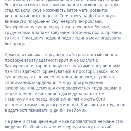
Розпізнати симптоми захворювання важливо на ранніх
стадіях, коли існує можливість затримати розвиток
дегенеративних процесів. Спочатку у пацієнта можуть
виникнути порушення сну, невротичні розлади.
Захворювання супроводжується головними болями,
труднощами в запам'ятовуванні поточних подій, прізвищ
та імен. При цьому недавні події людина може згадувати
без праці.
Деменція викликає порушення абстрактного мислення,
провокує втрату здатності критично мислити.
Захворювання характеризується важкими порушеннями
пам'яті і здатності орієнтуватися в просторі. Також його
супроводжують порушення мови, зорового, слухового
сприймання, координації. У міру прогресування
захворювання, деменція супроводжується труднощами в
переміщенні і необхідності догляду за пацієнтом.
Неминучими є поведінкові зміни, які можуть бути
різноманітними, аж до агресивності. З'являються труднощі
в здатності пізнавати рідних і знайомих.
На ранній стадії деменція може проявлятися неохайністю
людини. Особливо важливо звернути увагу на такий