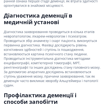
ранній ознака першої стадії деменції, як втрата здатності
орієнтуватися в знайомої місцевості.
Діагностика деменції в
медичній установі
Діагностика захворювання проводиться в кілька етапів
невропатологом, лікарем-неврологом і психіатром.
Проводиться збір анамнезу і скарг пацієнта, виконується
первинна діагностика. Фахівці досліджують рівень
когнітивних здібностей і ступінь їх пошкодження,
встановлюється картина психічного стану людини.
Проводиться інструментальна діагностика методами
енцефалографії, комп'ютерної томографії, МРТ,
рентгенографії та інших досліджень стану головного мозку.
За допомогою апаратних досліджень встановлюється
ступінь ураження мозку, причини захворювання, так як
деменція часто викликає хворобу Альцгеймера і патології
судин.
Профілактика деменції і
способи запобігти