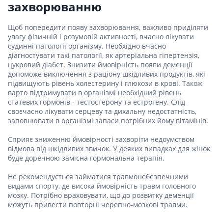
захворюванню
Щоб попередити появу захворювання, важливо приділяти
увагу фізичній і розумовій активності, вчасно лікувати
судинні патології організму. Необхідно вчасно
діагностувати такі патології, як артеріальна гіпертензія,
цукровий діабет. Знизити ймовірність появи деменції
допоможе виключення з раціону шкідливих продуктів, які
підвищують рівень холестерину і глюкози в крові. Також
варто підтримувати в організмі необхідний рівень
статевих гормонів - тестостерону та естрогену. Слід
своєчасно лікувати серцеву та дихальну недостатність,
заповнювати в організмі запаси потрібних йому вітамінів.
Сприяє зниженню ймовірності захворіти недоумством
відмова від шкідливих звичок. У деяких випадках для жінок
буде доречною замісна гормональна терапія.
Не рекомендується займатися травмонебезпечними
видами спорту, де висока ймовірність травм головного
мозку. Потрібно враховувати, що до розвитку деменції
можуть привести повторні черепно-мозкові травми.