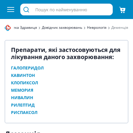
рнет аптека Здравиця
Довідник захворювань
Неврологія
Деменція
Препарати, які застосовуються для
лікування даного захворювання:
ГАЛОПЕРИДОЛ
КАВИНТОН
КЛОПИКСОЛ
МЕМОРИЯ
НИВАЛИН
РИЛЕПТИД
РИСПАКСОЛ