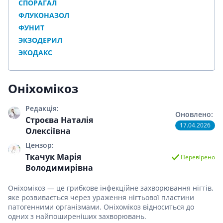
СПОРАГАЛ
ФЛУКОНАЗОЛ
ФУНИТ
ЭКЗОДЕРИЛ
ЭКОДАКС
Оніхомікоз
Редакція:
Оновлено:
Строєва Наталія
17.04.2026
Олексіївна
Цензор:
Ткачук Марія
Перевірено
Володимирівна
Оніхомікоз — це грибкове інфекційне захворювання нігтів,
яке розвивається через ураження нігтьової пластини
патогенними організмами. Оніхомікоз відноситься до
одних з найпоширеніших захворювань.