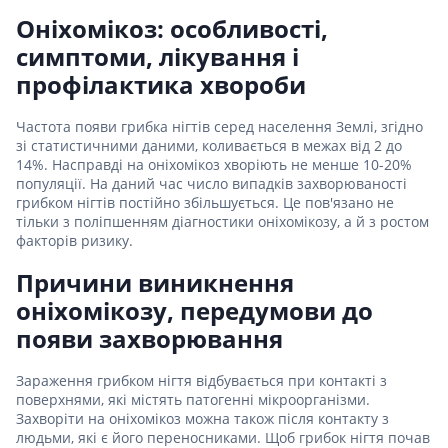
Оніхомікоз: особливості,
симптоми, лікування і
профілактика хвороби
Частота появи грибка нігтів серед населення Землі, згідно
зі статистичними даними, коливається в межах від 2 до
14%. Насправді на оніхомікоз хворіють не менше 10-20%
популяції. На даний час число випадків захворюваності
грибком нігтів постійно збільшується. Це пов'язано не
тільки з поліпшенням діагностики оніхомікозу, а й з ростом
факторів ризику.
Причини виникнення
оніхомікозу, передумови до
появи захворювання
Зараження грибком нігтя відбувається при контакті з
поверхнями, які містять патогенні мікроорганізми.
Захворіти на оніхомікоз можна також після контакту з
людьми, які є його переносниками. Щоб грибок нігтя почав