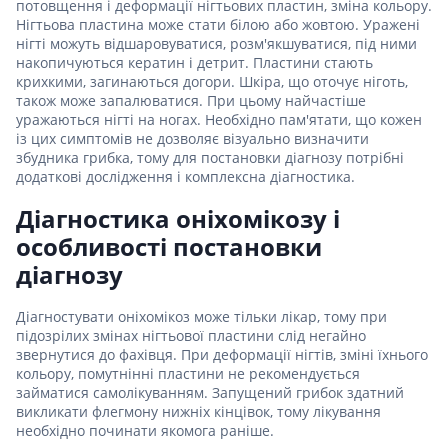
потовщення і деформації нігтьових пластин, зміна кольору.
Нігтьова пластина може стати білою або жовтою. Уражені
нігті можуть відшаровуватися, розм'якшуватися, під ними
накопичуються кератин і детрит. Пластини стають
крихкими, загинаються догори. Шкіра, що оточує ніготь,
також може запалюватися. При цьому найчастіше
уражаються нігті на ногах. Необхідно пам'ятати, що кожен
із цих симптомів не дозволяє візуально визначити
збудника грибка, тому для постановки діагнозу потрібні
додаткові дослідження і комплексна діагностика.
Діагностика оніхомікозу і
особливості постановки
діагнозу
Діагностувати оніхомікоз може тільки лікар, тому при
підозрілих змінах нігтьової пластини слід негайно
звернутися до фахівця. При деформації нігтів, зміні їхнього
кольору, помутнінні пластини не рекомендується
займатися самолікуванням. Запущений грибок здатний
викликати флегмону нижніх кінцівок, тому лікування
необхідно починати якомога раніше.