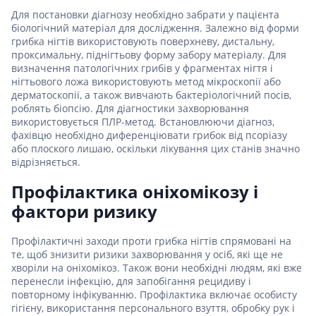
Для постановки діагнозу необхідно забрати у пацієнта
біологічний матеріал для дослідження. Залежно від форми
грибка нігтів використовують поверхневу, дистальну,
проксимальну, піднігтьову форму забору матеріалу. Для
визначення патологічних грибів у фрагментах нігтя і
нігтьового ложа використовують метод мікроскопії або
дерматоскопії, а також вивчають бактеріологічний посів,
роблять біопсію. Для діагностики захворювання
використовується ПЛР-метод. Встановлюючи діагноз,
фахівцю необхідно диференціювати грибок від псоріазу
або плоского лишаю, оскільки лікування цих станів значно
відрізняється.
Профілактика оніхомікозу і
фактори ризику
Профілактичні заходи проти грибка нігтів спрямовані на
те, щоб знизити ризики захворювання у осіб, які ще не
хворіли на оніхомікоз. Також вони необхідні людям, які вже
перенесли інфекцію, для запобігання рецидиву і
повторному інфікуванню. Профілактика включає особисту
гігієну, використання персонального взуття, обробку рук і