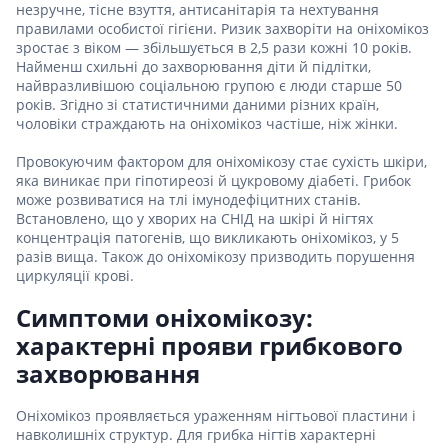
незручне, тісне взуття, антисанітарія та нехтування
правилами особистої гігієни. Ризик захворіти на оніхомікоз
зростає з віком — збільшується в 2,5 рази кожні 10 років.
Найменш схильні до захворювання діти й підлітки,
найвразливішою соціальною групою є люди старше 50
років. Згідно зі статистичними даними різних країн,
чоловіки страждають на оніхомікоз частіше, ніж жінки.
Провокуючим фактором для оніхомікозу стає сухість шкіри,
яка виникає при гіпотиреозі й цукровому діабеті. Грибок
може розвиватися на тлі імунодефіцитних станів.
Встановлено, що у хворих на СНІД на шкірі й нігтях
концентрація патогенів, що викликають оніхомікоз, у 5
разів вища. Також до оніхомікозу призводить порушення
циркуляції крові.
Симптоми оніхомікозу:
характерні прояви грибкового
захворювання
Оніхомікоз проявляється ураженням нігтьової пластини і
навколишніх структур. Для грибка нігтів характерні