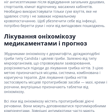
ніг антисептиками після відвідування загальних душових,
спортзалів, кімнат відпочинку, масажних кабінетів.
Необхідно використовувати тільки сухе взуття, яке не
здавлює стопу і не заважає нормальному
кровопостачанню. Щоб убезпечити себе від інфекції,
потрібно берегти руки і ноги від випадкових пошкоджень.
Лікування оніхомікозу
медикаментами і прогноз
Збудниками оніхомікозу є дерматофіти, дріжджоподібні
гриби типу Candida і цвілеві гриби. Залежно від типу
мікроорганізмів, що спровокували захворювання,
розрізняються підходи до лікування грибка нігтів. З цією
метою призначається місцева, системна, комбінована і
коригуюча терапія. Для лікування грибка нігтів
застосовують місцеві протигрибкові засоби — мазі, креми і
розчини, внутрішньо призначають таблетки від
оніхомікозу.
Всі ліки від оніхомікозу містять протигрибкові діючі
речовини. Вони можуть доповнюватися протимікробними
компонентами. Зовнішні антимікотики часто мають