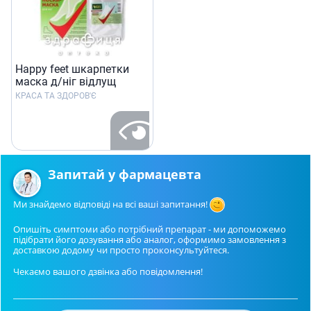
Happy feet шкарпетки
маска д/ніг відлущ
КРАСА ТА ЗДОРОВ'Є
Запитай у фармацевта
Ми знайдемо відповіді на всі ваші запитання!
Опишіть симптоми або потрібний препарат - ми допоможемо
підібрати його дозування або аналог, оформимо замовлення з
доставкою додому чи просто проконсультуйтеся.
Чекаємо вашого дзвінка або повідомлення!