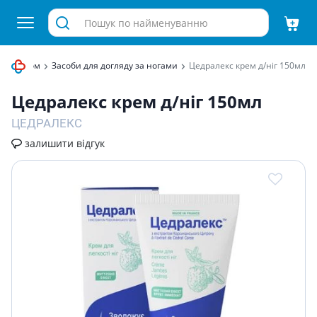
у за тілом
Засоби для догляду за ногами
Цедралекс крем д/нiг 150мл
Цедралекс крем д/нiг 150мл
ЦЕДРАЛЕКС
залишити відгук