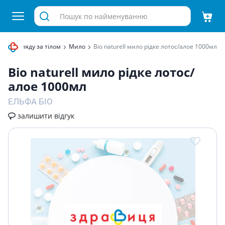
для догляду за тілом
Мило
Bio naturell мило рiдке лотос/алое 1000мл
Bio naturell мило рiдке лотос/
алое 1000мл
ЕЛЬФА БІО
залишити відгук