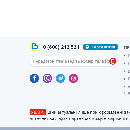
Гормони
Респірат
Ліки від 
Ліки від
0
(800)
212 521
Карта аптек
ПР
П
В
К
А
па
УВАГА!
Ціни актуальні лише при оформленні зам
аптечних закладах-партнерах можуть відрізнятися