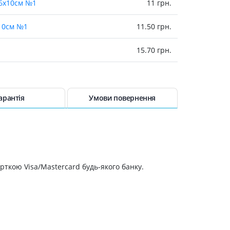
 6х10см №1
11 грн.
Лікування рубців
Ліки від бородавок
х10см №1
11.50 грн.
Лікування лупи, себореї,
волосистих дерматитів
15.70 грн.
Засоби від підвищеної
пітливості
терильна з.п.т. 50г
16.70 грн.
Лікування герпесу
20 грн.
арантія
Препарати для опорно-
Умови повернення
рухового апарату
МХ72ММ №20
25.50 грн.
Протизапальні препарати
При суглобовому та м'язовому
м
болю
26.10 грн.
Міорелаксанти
рткою Visa/Mastercard будь-якого банку.
м
26.50 грн.
Ліки від подагри
Препарати кальцію
1,25х500см
27.10 грн.
Хондропротектори
i 1,25х500см
27.10 грн.
Кровотворення та кров