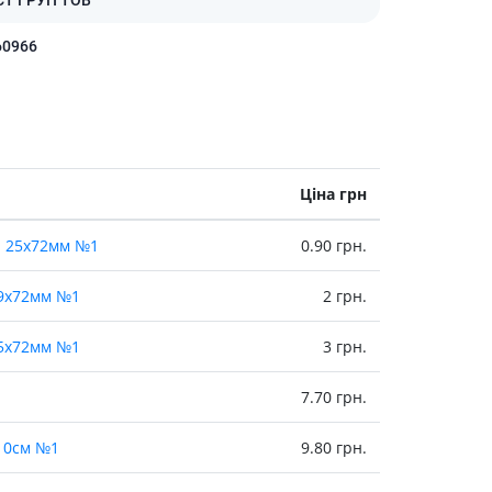
Препарати від аритмії
60966
Сечогінні препарати, діуретики
Ліки від стенокардії
Препарати при серцевій
недостатності
Захворювання шкіри
Ціна грн
Протигрибкові
Від опіків
вi 25х72мм №1
0.90 грн.
Лікування ран і виразок
 19х72мм №1
2 грн.
Мазі від алергії
Лікування псоріазу, екземи
 25х72мм №1
3 грн.
Антибіотики для лікування
захворювань шкіри
7.70 грн.
Гормональні мазі
Антисептики і дезінфектори
х10см №1
9.80 грн.
Лікування акне