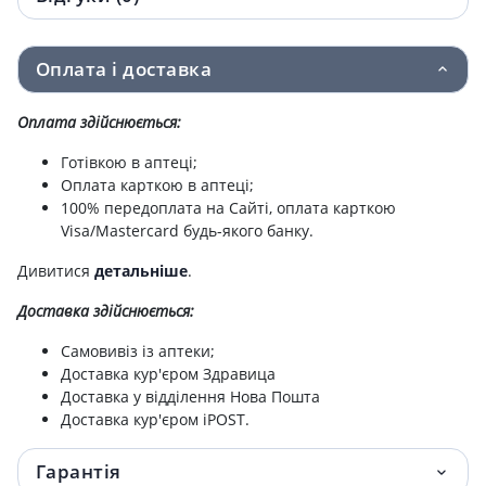
пара
Оплата і доставка
Рукавички mp оглядовi н/ст латекс б/пудри
6.10 грн.
l пара
Оплата здійснюється:
Ємкiсть д/забору сечi mp стер 120мл
6.70 грн.
Готівкою в аптеці;
Оплата карткою в аптеці;
Рукавички mp огляд н/ст латекс з пудр m
7 грн.
100% передоплата на Сайті, оплата карткою
пара
Visa/Mastercard будь-якого банку.
ШПРИЦ MP MEDPLAST ІН'ЄКЦ ОДНОРАЗ 3-Х
7 грн.
Дивитися
детальніше
.
КОМП 10МЛ З ГОЛК 0,7Х38 |
Доставка здійснюється:
Шприц mp medplast ін'єкц однораз 3-х
7.40 грн.
Самовивіз із аптеки;
комп 20мл с 2-мя голками
Доставка кур'єром Здравица
Доставка у відділення Нова Пошта
Пов'язка мр д/фіксації канюлі 6х8см
7.80 грн.
Доставка кур'єром iPOST.
ШПРИЦ MP MEDPLAST IН'ЄКЦ ОДНОРАЗ 3-Х
7.90 грн.
Гарантія
КОМП 20МЛ З ГОЛК 0,8Х38