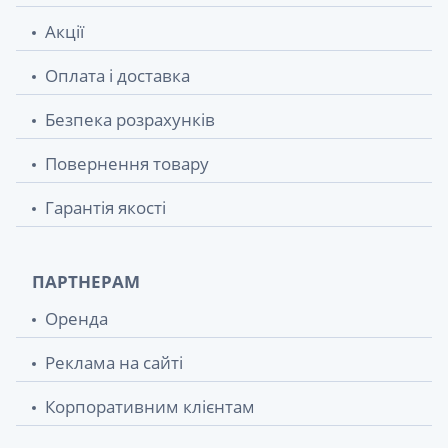
подушечкою 6х8см
Акції
Система пр mp
13.60 грн.
Оплата і доставка
Рукавички mp хiр стер латекс з пудр р8
19 грн.
Безпека розрахунків
пара
Повернення товару
Рукавички mp хiр стер латекс з пудр р7,5
19 грн.
пара
Гарантія якості
Рукавички mp хiр стер латекс з пудр р7
19 грн.
пара
ПАРТНЕРАМ
Рукавички mp хiр стер латекс з пудр р65
19 грн.
Оренда
пара
Реклама на сайті
Система пк mp
19.30 грн.
Корпоративним клієнтам
Рукавички mp хiр стер латекс б/пудр р6,5
19.50 грн.
пара