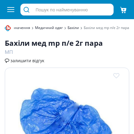
ного призначення
Медичний одяг
Бахіли
Бахiли мед mp п/е 2г пара
Бахiли мед mp п/е 2г пара
МП
залишити відгук