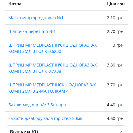
Назва
Ціна грн
Маска мед mp однораз №1
2.10 грн.
Шапочка-берет mp №1
2.70 грн.
ШПРИЦ MP MEDPLAST IН'ЄКЦ ОДНОРАЗ 3-Х
3 грн.
КОМП 2МЛ З ГОЛК 0,6Х30
ШПРИЦ MP MEDPLAST IН'ЄКЦ ОДНОРАЗ 3-Х
3.30 грн.
КОМП 5МЛ З ГОЛК 0,7Х38
ШПРИЦ MP MEDPLAST ІНЄКЦ ОДНОРАЗ 3-Х
3.70 грн.
КОМП 2МЛ З 2-МА ГОЛКАМИ |
Бахiли мед mp п/е 3,5г пара
4.40 грн.
Емкiсть д/забору кала mp стер 30мл
4.60 грн.
Відгуки (0)
Рукавички mp огляд н/ст латекс з пудр l
5 грн.