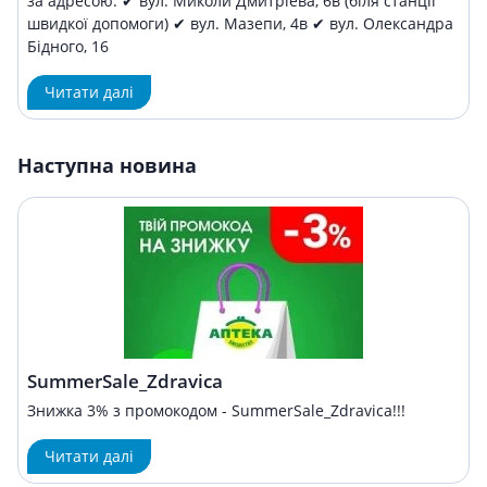
за адресою: ✔ вул. Миколи Дмитріева, 6в (біля станції
швидкої допомоги) ✔ вул. Мазепи, 4в ✔ вул. Олександра
Бідного, 16
Читати далі
Наступна новина
SummerSale_Zdravica
Знижка 3% з промокодом - SummerSale_Zdravica!!!
Читати далі