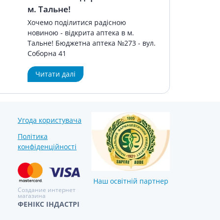
Лікування рубців
м. Тальне!
Ліки від бородавок
Хочемо поділитися радісною
Лікування лупи, себореї,
новиною - відкрита аптека в м.
волосистих дерматитів
Тальне! Бюджетна аптека №273 - вул.
Засоби від підвищеної
Соборна 41
пітливості
Читати далі
Лікування герпесу
Препарати для опорно-
рухового апарату
Протизапальні препарати
Угода користувача
При суглобовому та м'язовому
Політика
болю
конфіденційності
Міорелаксанти
Ліки від подагри
Препарати кальцію
Наш освітній партнер
Создание интернет
Хондропротектори
магазина
ФЕНІКС ІНДАСТРІ
Кровотворення та кров