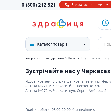
0
(800)
212 521
Зв'язатися з нами
Каталог товарів
Інтернет аптека Здравиця
Новини
Зустрічайте нас у 
Лікарські препарати
Ліки від 
БАДи і Ві
Засоби дл
Засоби дл
Дієтичне 
Побутова 
Товари д
Зустрічайте нас у Черкасах
хворими
живленн
Вітаміни і бади
Ліки ві
Амінокис
Дезодор
Дородові
дитяче)
Продукти
аміноки
бандажі
Судна, к
Чудові новини! Відкриті дві нові аптеки у м. Черк
Противі
Засоби д
Спеціал
Медтехніка і товари
Аптека №271 м. Черкаси, б-р Шевченко 320
Для сечо
Лактаці
Сечопри
Репелент
Ліки від
Набори 
медичного
Аптека №272 м. Черкаси, вул. Сергія Амброса 2
Лікувал
Від шкід
за тілом
Молокові
Калопри
призначення
Ліки від
Профіла
Інші
Для кісто
Засоби д
Білизна 
Підгузни
Протизас
годуючи
Мінерал
Товари для краси і
Дермато
Засоби д
Прокладк
Графік роботи: 08:00-20:00, без вихідних.
догляду
Ліки від
Засоби п