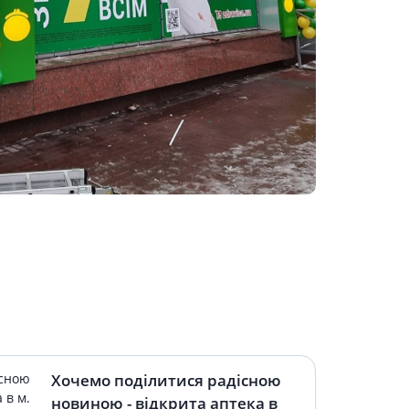
Препарати від аритмії
Сечогінні препарати, діуретики
Ліки від стенокардії
Препарати при серцевій
недостатності
Захворювання шкіри
Протигрибкові
Від опіків
Лікування ран і виразок
Мазі від алергії
Лікування псоріазу, екземи
Антибіотики для лікування
захворювань шкіри
Гормональні мазі
Антисептики і дезінфектори
Хочемо поділитися радісною
Лікування акне
новиною - відкрита аптека в