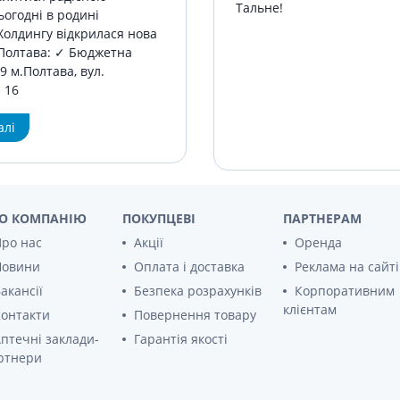
Препарати для лікування
ітики і пропульсанти
ьогодні в родині
епілепсії
е
Холдингу відкрилася нова
Снодійні препарати
 Полтава: ✓ Бюджетна
и для підшлункової
Заспокійливі препарати
 м.Полтава, вул.
 16
Антидепресанти
ні препарати
Препарати для поліпшення
алі
пам'яті
ти для лікування
титу
Транквілізатори (анксиолітики)
Засоби від куріння і нікотинової
 для печінки і
залежності
 міхура
Засоби від похмілля
О КОМПАНІЮ
ПОКУПЦЕВІ
ПАРТНЕРАМ
ротектори для печінки
Препарати від запаморочення
ро нас
Акції
Оренда
нні препарати
Новини
Оплата і доставка
Реклама на сайті
слоти
Протипухлинні препарати
акансії
Безпека розрахунків
Корпоративним
Протипухлинні негормональні
клієнтам
ьні препарати
онтакти
Повернення товару
препарати
мо-гіпофізарні гормони
птечні заклади-
Гарантія якості
Протипухлинні гормональні
препарати
ртнери
стероїди
Від раку
вання щитовидної