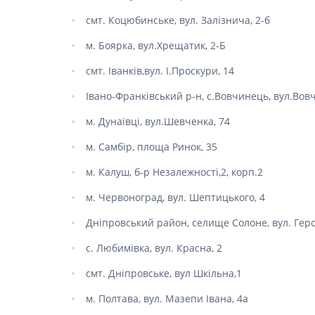
Спеціаль
Ліки для
шкіри г
смт. Коцюбинське, вул. Залізнича, 2-б
Засоби в
Фарбува
м. Боярка, вул.Хрещатик, 2-Б
Ліки від
Укладан
Ліки від
смт. Іванків,вул. І.Проскури, 14
Засоби д
Препара
Чоловіч
Івано-Франківський р-н, с.Вовчинець, вул.Вовч
Препарат
м. Дунаївці, вул.Шевченка, 74
Ліки від
м. Самбір, площа Ринок, 35
Пробіот
м. Калуш, б-р Незалежності,2, корп.2
Препара
м. Червоноград, вул. Шептицького, 4
Засоби 
Ліки від
Дніпровський район, селище Солоне, вул. Геро
Ліки від 
с. Любимівка, вул. Красна, 2
Препара
інфекції
смт. Дніпровське, вул Шкільна,1
Препара
апетиту
м. Полтава, вул. Мазепи Івана, 4а