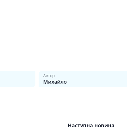
Лікування алергії
 підшлункової залози
Сечостатева система і статеві
орна система
гормони
алергії
Ліки для нирок
 астми
Препарати для потенції і
ерекції
Урологічні препарати
Гінекологічні препарати
Ліки впливають на лактацію
Автор
Вік
Препарати для лікування
Михайло
8
захворювань органів
почуттів
Препарати для очей
Краплі у вухо
Наступна новина