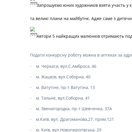
Столова
Для серц
Засоби д
Пелюшки
Запрошуємо юних художників взяти участь у к
Ліки від
Засоби в
Для орг
Засоби 
Протипр
Товари для здоров'я
Жарозни
Післяпол
подушки
та великі плани на майбутнє. Адже саме з дитячи
Сорбент
Мило
Інгаляц
Засоби п
Товари для дому та
Для нер
Медичні 
Засоби дл
Мультис
сім'ї
(комбіно
Для реп
Автори 5 найкращих малюнків отримають пода
волоссям
Гінеколо
Для енд
Товари для мам та
Засоби д
Препарат
Перев'яз
дітей
вірусних 
Засоби 
Подати конкурсну роботу можна в аптеках за адр
Антипохм
Бинти
Ліки від
Засоби 
м. Черкаси, вул.С.Амброса, 46
Вата
волосся
Гомеопат
Лікуванн
Марля
Засоби 
м. Жашків, вул.Соборна, 40
Лікуванн
волосся
Проти мік
Пластир
Препарат
м. Ватутіне, пр-т Ватутіна, 13
Засоби д
Пов'язки
волоссю
Антиалерг
Препара
м. Тальне, вул.Соборна, 41
протиаст
Засоби д
Препара
пошкодж
м. Звенигородка, пр-т Шевченка, 37А
Препарат
Засоби д
склероз
запобіг
м.Київ, вул. Драгоманова,27, прим.121
Препара
Набори д
м. Київ, вул.Новопирогівська, 29