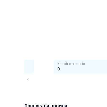
Гормони
Респірат
Ліки від 
Ліки від
Кількість голосів
0
Попередня новина