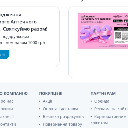
родження
кого Аптечного
. Святкуймо разом!
0 подарункових
в - номіналом 1000 грн
алі
О КОМПАНІЮ
ПОКУПЦЕВІ
ПАРТНЕРАМ
ро нас
Акції
Оренда
Новини
Оплата і доставка
Реклама на сайті
акансії
Безпека розрахунків
Корпоративним
клієнтам
онтакти
Повернення товару