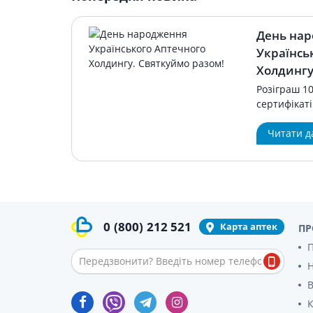
День на
Українсь
Холдингу
Розіграш 1
сертифікаті
Читати д
0
(800)
212 521
Карта аптек
ПР
П
В
К