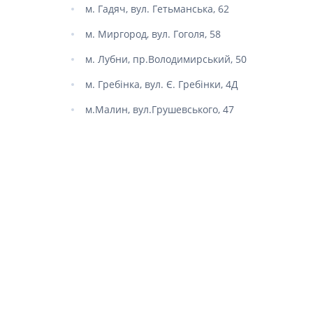
Спазмол
м. Гадяч, вул. Гетьманська, 62
Проносн
м. Миргород, вул. Гоголя, 58
Препарат
м. Лубни, пр.Володимирський, 50
залози
Фермент
м. Гребінка, вул. Є. Гребінки, 4Д
Препара
м.Малин, вул.Грушевського, 47
панкреа
Препарати
жовчного
Гепатоп
Жовчогі
Аміноки
Гормонал
Гіпотала
Кортико
Захворю
залози