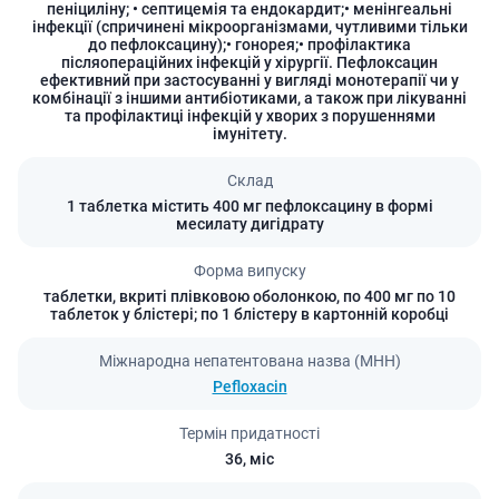
пеніциліну; • септицемія та ендокардит;• менінгеальні
інфекції (спричинені мікроорганізмами, чутливими тільки
до пефлоксацину);• гонорея;• профілактика
післяопераційних інфекцій у хірургії. Пефлоксацин
ефективний при застосуванні у вигляді монотерапії чи у
комбінації з іншими антибіотиками, а також при лікуванні
та профілактиці інфекцій у хворих з порушеннями
імунітету.
Склад
1 таблетка містить 400 мг пефлоксацину в формі
месилату дигідрату
Форма випуску
таблетки, вкриті плівковою оболонкою, по 400 мг по 10
таблеток у блістері; по 1 блістеру в картонній коробці
Міжнародна непатентована назва (МНН)
Pefloxacin
Термін придатності
36,
міс