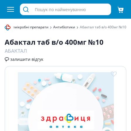
Протимікробні препарати
Антибіотики
Абактал таб в/о 400мг №10
Абактал таб в/о 400мг №10
АБАКТАЛ
залишити відгук