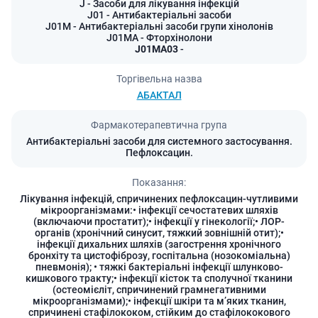
J
- Засоби для лікування інфекцій
J01
- Антибактеріальні засоби
J01M
- Антибактеріальні засоби групи хінолонів
J01MA
- Фторхінолони
J01MA03
-
Торгівельна назва
АБАКТАЛ
Фармакотерапевтична група
Антибактеріальні засоби для системного застосування.
Пефлоксацин.
Показання:
Лікування інфекцій, спричинених пефлоксацин-чутливими
мікроорганізмами:• інфекції сечостатевих шляхів
(включаючи простатит);• інфекції у гінекології;• ЛОР-
органів (хронічний синусит, тяжкий зовнішній отит);•
інфекції дихальних шляхів (загострення хронічного
бронхіту та цистофіброзу, госпітальна (нозокоміальна)
пневмонія); • тяжкі бактеріальні інфекції шлунково-
кишкового тракту;• інфекції кісток та сполучної тканини
(остеомієліт, спричинений грамнегативними
мікроорганізмами);• інфекції шкіри та м’яких тканин,
спричинені стафілококом, стійким до стафілококового