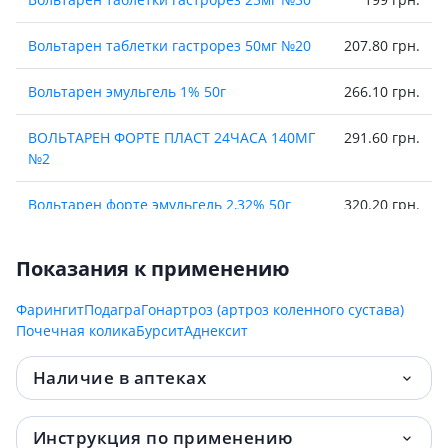
Вольтарен таблетки гастрорез 50мг №20
207.80 грн.
Вольтарен эмульгель 1% 50г
266.10 грн.
ВОЛЬТАРЕН ФОРТЕ ПЛАСТ 24ЧАСА 140МГ
291.60 грн.
№2
Вольтарен форте эмульгель 2,32% 50г
320.20 грн.
Вольтарен раствор д/ин 75мг/мл 3мл №5
391.70 грн.
Показания к применению
Вольтарен эмульгель 1% 100г
410 грн.
Фарингит
Подагра
Гонартроз (артроз коленного сустава)
Почечная колика
Бурсит
Аднексит
Наличие в аптеках
Инструкция по применению