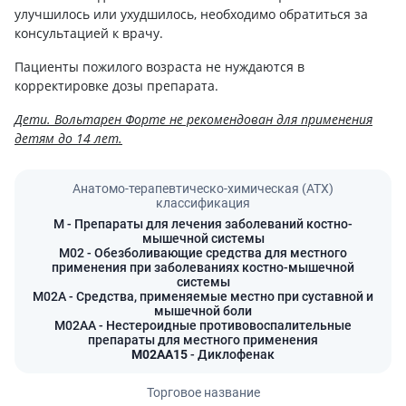
улучшилось или ухудшилось, необходимо обратиться за
консультацией к врачу.
Пациенты пожилого возраста не нуждаются в
корректировке дозы препарата.
Дети. Вольтарен Форте не рекомендован для применения
детям до 14 лет.
Анатомо-терапевтическо-химическая (АТХ)
классификация
M
- Препараты для лечения заболеваний костно-
мышечной системы
M02
- Обезболивающие средства для местного
применения при заболеваниях костно-мышечной
системы
M02A
- Средства, применяемые местно при суставной и
мышечной боли
M02AA
- Нестероидные противовоспалительные
препараты для местного применения
M02AA15
- Диклофенак
Торговое название