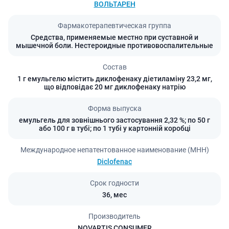
ВОЛЬТАРЕН
Фармакотерапевтическая группа
Средства, применяемые местно при суставной и
мышечной боли. Нестероидные противовоспалительные
Состав
1 г емульгелю містить диклофенаку діетиламіну 23,2 мг,
що відповідає 20 мг диклофенаку натрію
Форма выпуска
емульгель для зовнішнього застосування 2,32 %; по 50 г
або 100 г в тубі; по 1 тубі у картонній коробці
Международное непатентованное наименование (МНН)
Diclofenac
Срок годности
36,
мес
Производитель
NOVARTIS CONSUMER