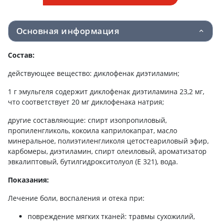
Основная информация
Состав:
действующее вещество: диклофенак диэтиламин;
1 г эмульгеля содержит диклофенак диэтиламина 23,2 мг,
что соответствует 20 мг диклофенака натрия;
другие составляющие: спирт изопропиловый,
пропиленгликоль, кокоила каприлокапрат, масло
минеральное, полиэтиленгликоля цетостеариловый эфир,
карбомеры, диэтиламин, спирт олеиловый, ароматизатор
эвкалиптовый, бутилгидрокситолуол (Е 321), вода.
Показания:
Лечение боли, воспаления и отека при:
повреждение мягких тканей: травмы сухожилий,