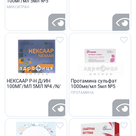
100мг/мл 5мл №5
МИКСИТРАН
НЕКСААР Р-H Д/ИН
Протамина сульфат
100МГ/МЛ 5МЛ №4 /N/
1000ме/мл 5мл №5
ПРОТАМИНА