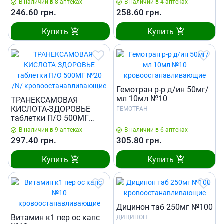
В наличии в 8 аптеках
В наличии в 4 аптеках
246.60
грн.
258.60
грн.
Купить
Купить
Гемотран р-р д/ин 50мг/
мл 10мл №10
ТРАНЕКСАМОВАЯ
КИСЛОТА-ЗДОРОВЬЕ
ГЕМОТРАН
таблетки П/О 500МГ
№20 /N/
В наличии в 9 аптеках
В наличии в 6 аптеках
297.40
грн.
305.80
грн.
Купить
Купить
Дицинон таб 250мг №100
Витамин к1 пер ос капс
ДИЦИНОН