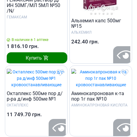
ИН 50МГ/МЛ 5МЛ №50
/N/
ГЕМАКСАМ
Альхемил капс 500мг
№15
АЛЬХЕМИЛ
В наличии в 1 аптеке
242.40
грн.
1 816.10
грн.
Купить
Октаплекс 500ме пор д/
Аминокапроновая к-та
р-ра д/инф 500ме №1
пор 1г пак №10
ОКТАПЛЕКС
АМИНОКАПРОНОВАЯ КИСЛОТА
11 749.70
грн.