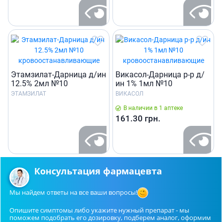
Этамзилат-Дарница д/ин
Викасол-Дарница р-р д/
12.5% 2мл №10
ин 1% 1мл №10
ЭТАМЗИЛАТ
ВИКАСОЛ
В наличии в 1 аптеке
161.30
грн.
Консультация фармацевта
Мы найдем ответы на все ваши вопросы!
Опишите симптомы либо укажите нужный препарат - мы
поможем подобрать его дозировку, подберем аналог, оформим