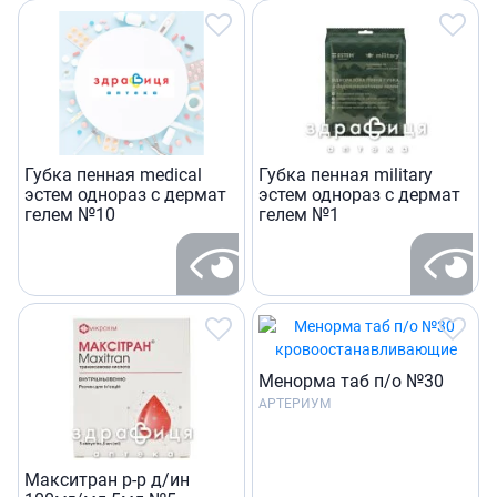
Губка пенная medical
Губка пенная military
эстем однораз с дермат
эстем однораз с дермат
гелем №10
гелем №1
Менорма таб п/о №30
АРТЕРИУМ
Макситран р-р д/ин