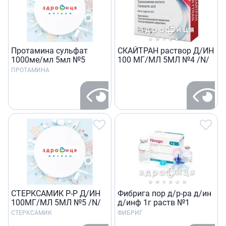
Протамина сульфат
СКАЙТРАН раствор Д/ИН
1000ме/мл 5мл №5
100 МГ/МЛ 5МЛ №4 /N/
ПРОТАМИНА
СТЕРКСАМИК Р-Р Д/ИН
Фибрига пор д/р-ра д/ин
100МГ/МЛ 5МЛ №5 /N/
д/инф 1г раств №1
СТЕРКСАМИК
ФИБРИГ