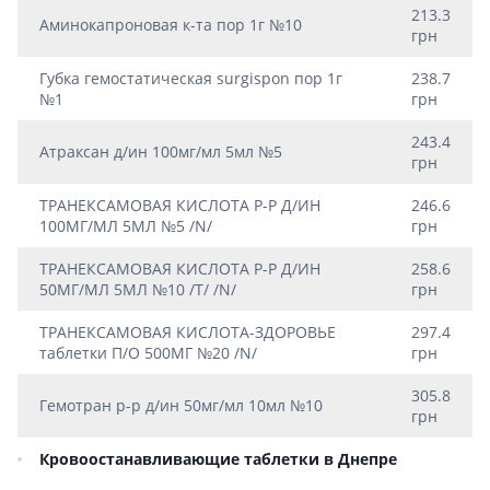
213.3
Аминокапроновая к-та пор 1г №10
грн
Губка гемостатическая surgispon пор 1г
238.7
№1
грн
243.4
Атраксан д/ин 100мг/мл 5мл №5
грн
ТРАНЕКСАМОВАЯ КИСЛОТА Р-Р Д/ИН
246.6
100МГ/МЛ 5МЛ №5 /N/
грн
ТРАНЕКСАМОВАЯ КИСЛОТА Р-Р Д/ИН
258.6
50МГ/МЛ 5МЛ №10 /T/ /N/
грн
ТРАНЕКСАМОВАЯ КИСЛОТА-ЗДОРОВЬЕ
297.4
таблетки П/О 500МГ №20 /N/
грн
305.8
Гемотран р-р д/ин 50мг/мл 10мл №10
грн
Кровоостанавливающие таблетки в Днепре