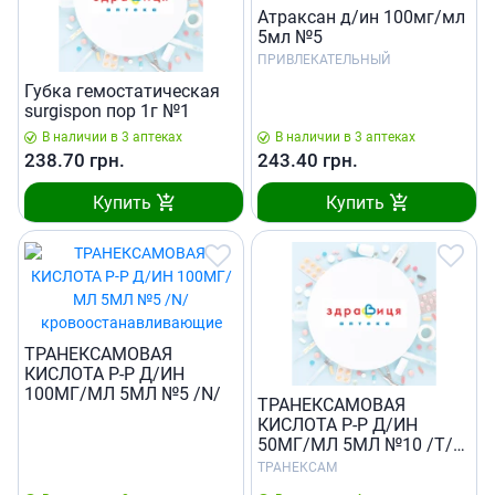
Атраксан д/ин 100мг/мл
5мл №5
ПРИВЛЕКАТЕЛЬНЫЙ
Губка гемостатическая
surgispon пор 1г №1
В наличии в 3 аптеках
В наличии в 3 аптеках
238.70
грн.
243.40
грн.
Купить
Купить
ТРАНЕКСАМОВАЯ
КИСЛОТА Р-Р Д/ИН
100МГ/МЛ 5МЛ №5 /N/
ТРАНЕКСАМОВАЯ
КИСЛОТА Р-Р Д/ИН
50МГ/МЛ 5МЛ №10 /T/
/N/
ТРАНЕКСАМ