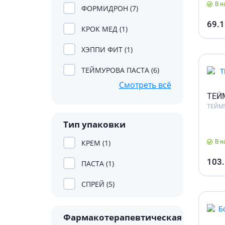
Препара
В н
ФОРМИДРОН (7)
аппетит
Спазмол
69.1
КРОК МЕД (1)
Слабите
ХЭППИ ФИТ (1)
Препарат
поджелу
ТЕЙМУРОВА ПАСТА (6)
Фермен
Смотреть всё
Препара
ТЕЙ
панкреа
ТЕЙМ
Препарат
Тип упаковки
желчного
КРЕМ (1)
В н
Лекарств
Гепатоп
103
ПАСТА (1)
Желчего
СПРЕЙ (5)
Аминоки
Гормона
Фармакотерапевтическая
Гипотал