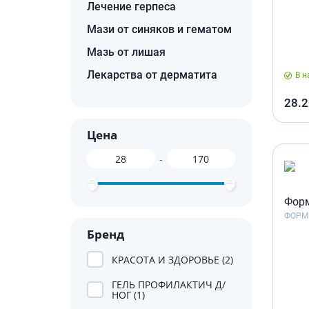
Препара
Лечение герпеса
Специал
волос и
Лекарств
Мази от синяков и гематом
Окрашив
Средства
Мазь от лишая
несваре
Укладка
Лекарства от дерматита
В н
Лекарств
Средств
Лекарст
Мужски
28.2
Препара
Цена
Препарат
-
Лекарст
Пробиот
Фор
Препара
ФОРМ
Средств
Бренд
Лекарст
КРАСОТА И ЗДОРОВЬЕ (2)
Лекарств
Препара
ГЕЛЬ ПРОФИЛАКТИЧ Д/
инфекц
НОГ (1)