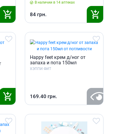
В наличии в 14 аптеках
Антисептики и дезинфекторы
84
грн.
Лечение угревой сыпи, акне
Лечение рубцов
Лекарства от бородавок
Лечение перхоти, себореи,
волосистых дерматитов
Средства от повышенной
Happy feet крем д/ног от
потливости
запаха и пота 150мл
т
Лечение герпеса
ХЭППИ ФИТ
Препараты для
опорнодвигательного
аппарата
169.40
грн.
Противовоспалительные
препараты
От суставной и мышечной боли
Миорелаксанты
Лекарства от подагры