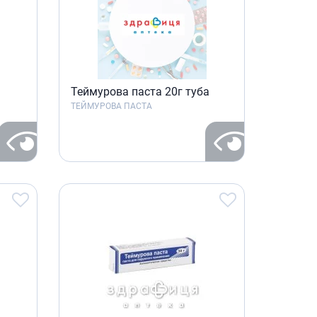
Препараты кальция
Хондропротекторы
Кроветворение и кровь
Противотромбозные
Теймурова паста 20г туба
Препараты от анемии
ТЕЙМУРОВА ПАСТА
Кровезаменители
Препараты для
парентерального питания
Прочие лекарственные
средства