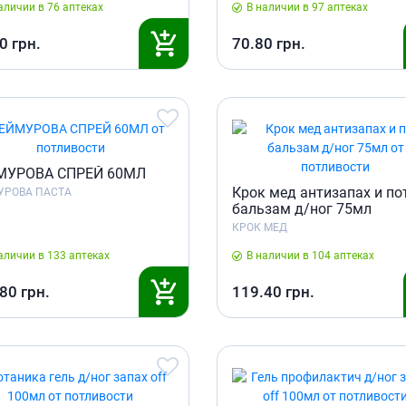
ты для повышения
аличии в 76 аптеках
В наличии в 97 аптеках
Препараты для нервной
а
системы
итики и пропульсанты
0
грн.
70.80
грн.
Противосудорожные
льное
Препараты для лечения
эпилепсии
ы для
дочной железы
Снотворные препараты
тные препараты
Успокоительные препараты
ты для лечения
Антидепрессанты
МУРОВА СПРЕЙ 60МЛ
тита
Крок мед антизапах и по
УРОВА ПАСТА
Препараты для улучшения
бальзам д/ног 75мл
памяти
ы для печени и
КРОК МЕД
Транквилизаторы
 пузыря
(анксиолитики)
аличии в 133 аптеках
В наличии в 104 аптеках
а от гепатита C
Средства от курения и
никотиновой зависимости
ротекторы для печени
.80
грн.
119.40
грн.
Средства от похмелья
нные препараты
Препараты от головокружения
слоты
Противоопухолевые
льные препараты
препараты
амо-гипофизарные