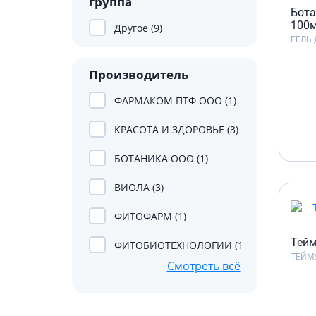
группа
гормон
Бота
100
Другое (9)
Кортико
ГЕЛЬ 
Заболев
железы
Производитель
Гормоны
железы
ФАРМАКОМ ПТФ ООО (1)
Респират
КРАСОТА И ЗДОРОВЬЕ (3)
Лекарст
БОТАНИКА ООО (1)
Лекарст
ВИОЛА (3)
ФИТОФАРМ (1)
Тейм
ФИТОБИОТЕХНОЛОГИИ (1)
ТЕЙМ
Смотреть всё