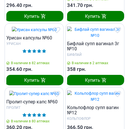
296.40
грн.
341.70
грн.
Купить
Купить
Урисан капсулы №60
Бифлай супп вагинал 3г
УРИСАН
№10
БИФЛАЙ
В наличии в 82 аптеках
В наличии в 2 аптеках
354.60
грн.
358
грн.
Купить
Купить
Пролит-супер капс №60
Кольпофлор супп вагин
ПРОЛИТ
№12
КОЛЬПОФЛОР
В наличии в 80 аптеках
360.20
грн.
366.50
грн.