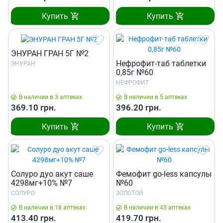
Купить
Купить
ЭНУРАН ГРАН 5Г №2
Нефрофит-таб таблетки
ЭНУРАН
0,85г №60
НЕФРОФИТ
В наличии в 3 аптеках
В наличии в 5 аптеках
369.10
грн.
396.20
грн.
Купить
Купить
Солуро дуо акут саше
Фемофит go-less капсулы
4298мг+10% №7
№60
СОЛУРО
ЗОЛОТОЙ
В наличии в 18 аптеках
В наличии в 43 аптеках
413.40
грн.
419.70
грн.