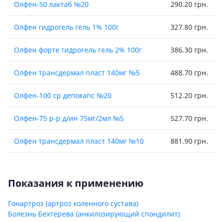
Олфен-50 лактаб №20
290.20 грн.
Олфен гидрогель гель 1% 100г
327.80 грн.
Олфен форте гидрогель гель 2% 100г
386.30 грн.
Олфен трансдермал пласт 140мг №5
488.70 грн.
Олфен-100 ср депокапс №20
512.20 грн.
Олфен-75 р-р д/ин 75мг/2мл №5
527.70 грн.
Олфен трансдермал пласт 140мг №10
881.90 грн.
Олфен трансдермал пласт 140мг №10
885.30 грн.
Показания к применению
Гонартроз (артроз коленного сустава)
Болезнь Бехтерева (анкилозирующий спондилит)