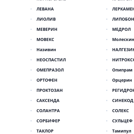
Препара
аппетит
ЛЕВАНА
ЛЕРКАМЕ
Спазмол
ЛИОЛИВ
ЛИПОБО
Слабите
МЕВЕРИН
МЕДРОЛ
Препарат
МОВЕКС
поджелу
Молески
Фермен
Називин
НАЛГЕЗИ
Препара
НЕОСПАСТИЛ
НИТРОКС
панкреа
ОМЕПРАЗОЛ
Опипрам
Препарат
желчного
ОРТОФЕН
Орцерин
Лекарств
ПРОКТОЗАН
РЕГИДРО
Гепатоп
САКСЕНДА
СИНЕКОД
Желчего
СОЛАНТРА
СОЛЕКС
Аминоки
СОРБИФЕР
СУЛЬЦЕФ
Гормона
ТАКЛОР
Тамипул
Гипотал