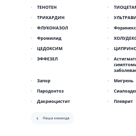
гормон
ТЕНОТЕН
ТИОЦЕТА
Кортико
ТРИКАРДИН
УЛЬТРАВ
Заболев
железы
ФЛУКОНАЗОЛ
Форинек
Гормоны
Фромилид
ХОЛУДЕК
железы
ЦЕДОКСИМ
ЦИПРИН
Респират
ЭФФЕЗЕЛ
Астигмат
Лекарст
симптомы
Лекарст
заболева
Запор
Мигрень
Пародонтоз
Сиалоаде
Дакриоцистит
Плеврит
Наша команда