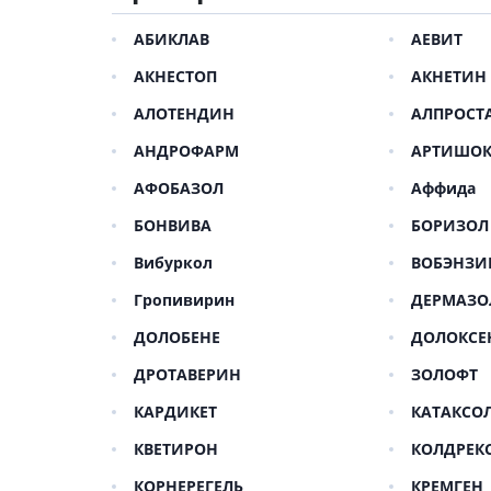
Препара
Специал
волос и
АБИКЛАВ
АЕВИТ
Лекарств
Окрашив
АКНЕСТОП
АКНЕТИН
Средства
несваре
Укладка
АЛОТЕНДИН
АЛПРОСТ
Лекарств
Средств
АНДРОФАРМ
АРТИШО
Лекарст
Мужски
Препара
АФОБАЗОЛ
Аффида
БОНВИВА
БОРИЗОЛ
Препарат
Вибуркол
ВОБЭНЗИ
Лекарст
Пробиот
Гропивирин
ДЕРМАЗО
Препара
ДОЛОБЕНЕ
ДОЛОКСЕ
Средств
ДРОТАВЕРИН
ЗОЛОФТ
Лекарст
КАРДИКЕТ
КАТАКСО
Лекарств
Препара
КВЕТИРОН
КОЛДРЕК
инфекц
КОРНЕРЕГЕЛЬ
КРЕМГЕН