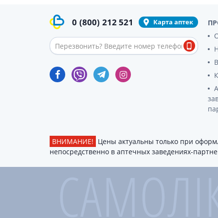
0
(800)
212 521
Карта аптек
ПР
О
за
па
ВНИМАНИЕ!
Цены актуальны только при оформл
непосредственно в аптечных заведениях-партнер