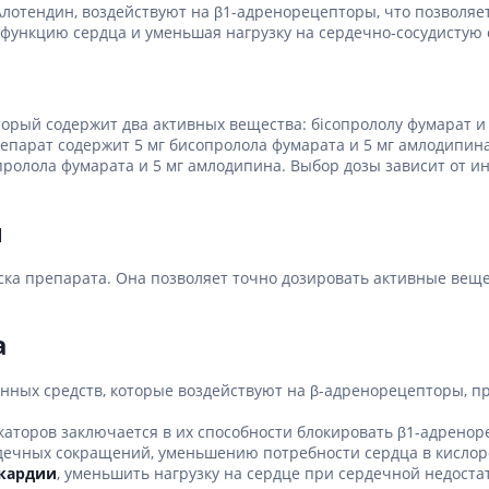
Алотендин, воздействуют на β1-адренорецепторы, что позволя
ы
Противоопухолевые
функцию сердца и уменьшая нагрузку на сердечно-сосудистую 
негормональные препараты
стероиды
Противоопухолевые
ания щитовидной
гормональные препараты
От рака
 поджелудочной
торый содержит два активных вещества: бісопрололу фумарат 
репарат содержит 5 мг бисопролола фумарата и 5 мг амлодипина
Лечение аллергии
сопролола фумарата и 5 мг амлодипина. Выбор дозы зависит от
орная система
Мочеполовая система и
ва от аллергии
половые гормоны
н
ва от астмы
Лекарства для почек
ка препарата. Она позволяет точно дозировать активные веще
Препараты для потенции и
эрекции
Урологические препараты
а
Гинекологические препараты
енных средств, которые воздействуют на β-адренорецепторы, п
Препараты влияющие на
лактацию
каторов заключается в их способности блокировать β1-адрено
Препараты для органов
рдечных сокращений, уменьшению потребности сердца в кислор
чувств
кардии
, уменьшить нагрузку на сердце при сердечной недост