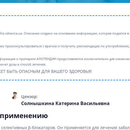
ты для повышения
Препараты для нервной
а
системы
итики и пропульсанты
Противосудорожные
льное
Препараты для лечения
эпилепсии
ы для
айта zdravica.ua. Описание создано на основании информации, которая подается
дочной железы
Снотворные препараты
мо проконсультироваться с врачом и получить рекомендации по употреблению, 
тные препараты
Успокоительные препараты
ты для лечения
Антидепрессанты
формация о препарате АЛОТЕНДИН предоставляется исключительно для ознакомл
тита
Препараты для улучшения
ачит дозы и способ лечения.
памяти
ы для печени и
ЕТ БЫТЬ ОПАСНЫМ ДЛЯ ВАШЕГО ЗДОРОВЬЯ!
Транквилизаторы
 пузыря
(анксиолитики)
а от гепатита C
Средства от курения и
никотиновой зависимости
ротекторы для печени
Цензор:
Средства от похмелья
нные препараты
Солнышкина Катерина Васильевна
Препараты от головокружения
слоты
о применению
Противоопухолевые
льные препараты
препараты
е селективных β-блокаторов. Он применяется для лечения забо
амо-гипофизарные