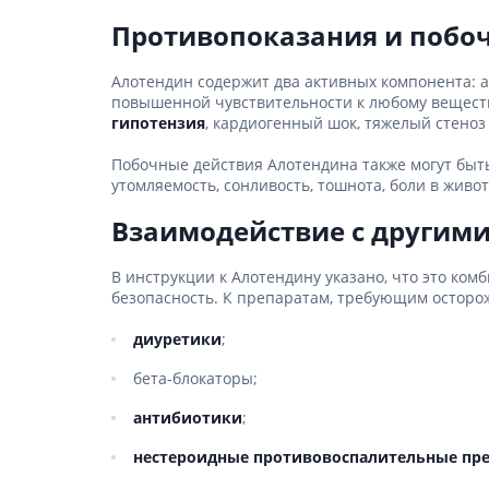
Противопоказания и побо
Алотендин содержит два активных компонента: а
повышенной чувствительности к любому веществу
гипотензия
, кардиогенный шок, тяжелый стеноз
Побочные действия Алотендина также могут быть
утомляемость, сонливость, тошнота, боли в живот
Взаимодействие с другими
В инструкции к Алотендину указано, что это ко
безопасность. К препаратам, требующим осторо
диуретики
;
бета-блокаторы;
антибиотики
;
нестероидные противовоспалительные пр