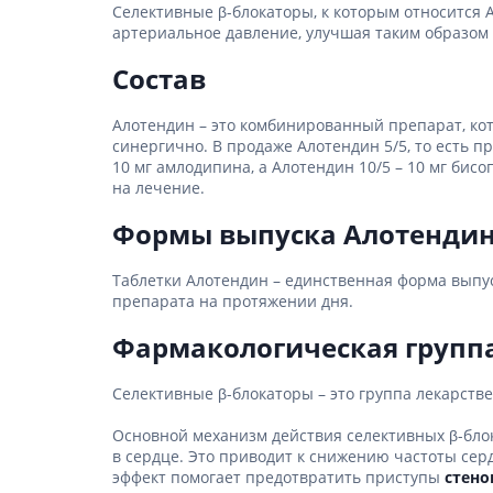
Селективные β-блокаторы, к которым относится 
гормон
артериальное давление, улучшая таким образом 
Кортико
Состав
Заболев
железы
Гормоны
Алотендин – это комбинированный препарат, ко
железы
синергично. В продаже Алотендин 5/5, то есть п
10 мг амлодипина, а Алотендин 10/5 – 10 мг би
Респират
на лечение.
Лекарст
Формы выпуска Алотенди
Лекарст
Таблетки Алотендин – единственная форма выпус
препарата на протяжении дня.
Фармакологическая групп
Селективные β-блокаторы – это группа лекарств
Основной механизм действия селективных β-бло
в сердце. Это приводит к снижению частоты се
эффект помогает предотвратить приступы
стено