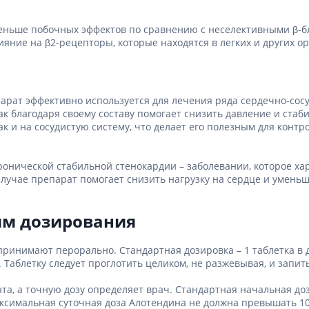
Препараты для глаз
Капли в ухо
меньше побочных эффектов по сравнению с неселективными β-б
яние на β2-рецепторы, которые находятся в легких и других ор
арат эффективно используется для лечения ряда сердечно-сос
 как благодаря своему составу помогает снизить давление и ста
ак и на сосудистую систему, что делает его полезным для кон
онической стабильной стенокардии – заболевании, которое хар
случае препарат помогает снизить нагрузку на сердце и умень
им дозирования
ринимают перорально. Стандартная дозировка – 1 таблетка в 
 Таблетку следует проглотить целиком, не разжевывая, и запи
а, а точную дозу определяет врач. Стандартная начальная дози
ксимальная суточная доза Алотендина не должна превышать 10