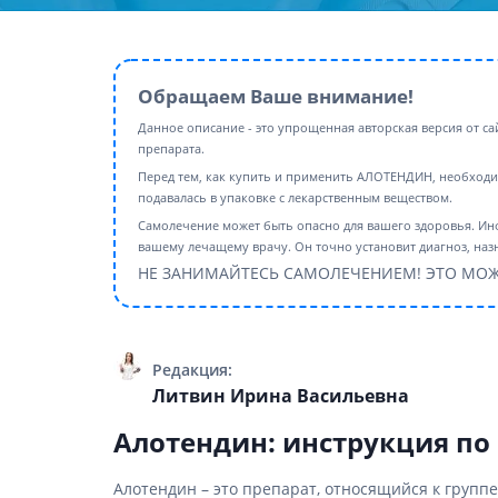
Препара
аппетит
Спазмол
Слабите
Обращаем Ваше внимание!
Препарат
Данное описание - это упрощенная авторская версия от с
поджелу
препарата.
Перед тем, как купить и применить АЛОТЕНДИН, необходи
Фермен
подавалась в упаковке с лекарственным веществом.
Препара
Самолечение может быть опасно для вашего здоровья. Ин
панкреа
вашему лечащему врачу. Он точно установит диагноз, назн
Препарат
НЕ ЗАНИМАЙТЕСЬ САМОЛЕЧЕНИЕМ! ЭТО МОЖ
желчного
Лекарств
Гепатоп
Редакция:
Желчего
Литвин Ирина Васильевна
Аминоки
Алотендин: инструкция п
Гормона
Алотендин – это препарат, относящийся к групп
Гипотал