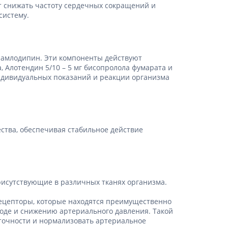
Препараты кальция
ет снижать частоту сердечных сокращений и
систему.
Хондропротекторы
Кроветворение и кровь
Противотромбозные
и амлодипин. Эти компоненты действуют
, Алотендин 5/10 – 5 мг бисопролола фумарата и
Препараты от анемии
 индивидуальных показаний и реакции организма
Кровезаменители
Препараты для
парентерального питания
Прочие лекарственные
ства, обеспечивая стабильное действие
средства
рисутствующие в различных тканях организма.
рецепторы, которые находятся преимущественно
оде и снижению артериального давления. Такой
аточности и нормализовать артериальное