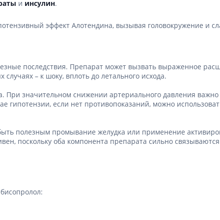
раты
и
инсулин
.
гипотензивный эффект Алотендина, вызывая головокружение и сл
зные последствия. Препарат может вызвать выраженное расши
случаях – к шоку, вплоть до летального исхода.
а. При значительном снижении артериального давления важно 
е гипотензии, если нет противопоказаний, можно использоват
быть полезным промывание желудка или применение активиров
ивен, поскольку оба компонента препарата сильно связываются
 бисопролол: