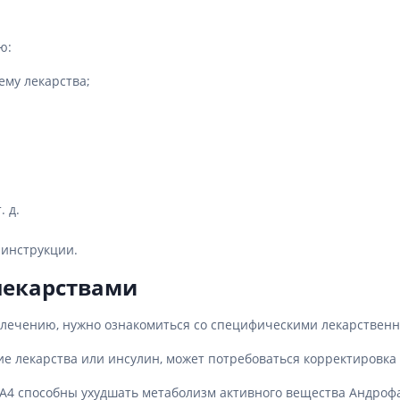
Препараты для глаз
Капли в ухо
ю:
ему лекарства;
 д.
 инструкции.
лекарствами
к лечению, нужно ознакомиться со специфическими лекарствен
лекарства или инсулин, может потребоваться корректировка 
A4 способны ухудшать метаболизм активного вещества Андрофа