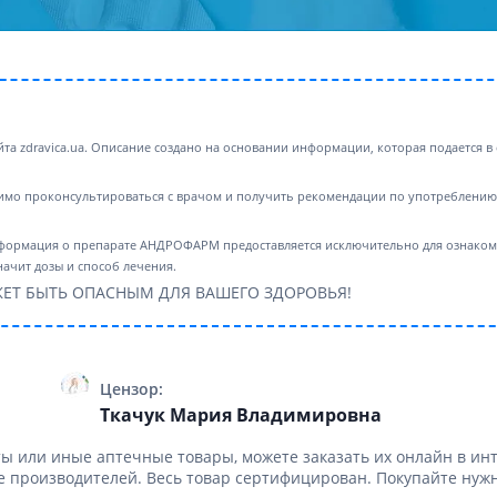
ты для повышения
Препараты для нервной
а
системы
итики и пропульсанты
Противосудорожные
льное
Препараты для лечения
эпилепсии
ы для
дочной железы
айта zdravica.ua. Описание создано на основании информации, которая подается
Снотворные препараты
тные препараты
Успокоительные препараты
мо проконсультироваться с врачом и получить рекомендации по употреблению,
ты для лечения
Антидепрессанты
тита
Препараты для улучшения
нформация о препарате АНДРОФАРМ предоставляется исключительно для ознакомл
памяти
ачит дозы и способ лечения.
ы для печени и
Транквилизаторы
 пузыря
ЕТ БЫТЬ ОПАСНЫМ ДЛЯ ВАШЕГО ЗДОРОВЬЯ!
(анксиолитики)
а от гепатита C
Средства от курения и
никотиновой зависимости
ротекторы для печени
Средства от похмелья
нные препараты
Цензор:
Ткачук Мария Владимировна
Препараты от головокружения
слоты
ы или иные аптечные товары, можете заказать их онлайн в инт
Противоопухолевые
льные препараты
 производителей. Весь товар сертифицирован. Покупайте нужн
препараты
амо-гипофизарные