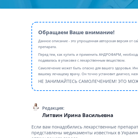
Препара
аппетит
Спазмол
Слабите
Обращаем Ваше внимание!
Препарат
поджелу
Данное описание - это упрощенная авторская версия от с
препарата.
Фермен
Перед тем, как купить и применить АНДРОФАРМ, необходи
Препара
подавалась в упаковке с лекарственным веществом.
панкреа
Самолечение может быть опасно для вашего здоровья. И
вашему лечащему врачу. Он точно установит диагноз, назн
Препарат
желчного
НЕ ЗАНИМАЙТЕСЬ САМОЛЕЧЕНИЕМ! ЭТО МОЖ
Лекарств
Гепатоп
Желчего
Редакция:
Литвин Ирина Васильевна
Аминоки
Если вам понадобились лекарственные препарат
Гормона
представлены медикаменты известных в Украине
Гипотал