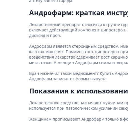
аптеку вашего города.
гормон
Андрофарм: краткая инст
Кортико
Заболев
железы
Лекарственный препарат относится к группе гор
включает действующий компонент ципротерон. Зд
Гормоны
диоксид и проч.
железы
Андрофарм является стероидным средством, име
Респират
клетках-мишенях. Помимо этого, ципротерон при
Лекарст
воздействия лекарство сдерживает рост карцино
метастазов. У женщин Андрофарм снижает выраж
Лекарст
Врач назначил такой медикамент? Купить Андроф
Андрофарм зависит от формы выпуска.
Показания к использован
Лекарственное средство назначают мужчинам пр
используется при патологическом усилении секс
Женщинам прописывают Андрофарм только в фор