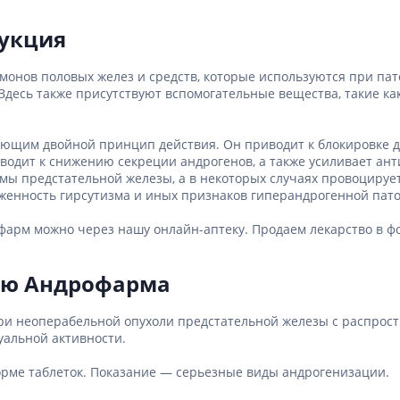
ы
Противоопухолевые
негормональные препараты
рукция
стероиды
Противоопухолевые
ания щитовидной
гормональные препараты
монов половых желез и средств, которые используются при па
От рака
есь также присутствуют вспомогательные вещества, такие как
 поджелудочной
Лечение аллергии
ющим двойной принцип действия. Он приводит к блокировке де
орная система
водит к снижению секреции андрогенов, а также усиливает ант
Мочеполовая система и
ва от аллергии
мы предстательной железы, а в некоторых случаях провоцирует
половые гормоны
енность гирсутизма и иных признаков гиперандрогенной пато
ва от астмы
Лекарства для почек
арм можно через нашу онлайн-аптеку. Продаем лекарство в фор
Препараты для потенции и
эрекции
Урологические препараты
ию Андрофарма
Гинекологические препараты
Препараты влияющие на
и неоперабельной опухоли предстательной железы с распрост
лактацию
уальной активности.
Препараты для органов
ме таблеток. Показание — серьезные виды андрогенизации.
чувств