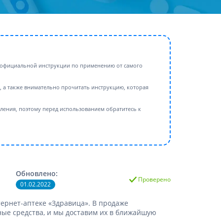
Антисептики и дезинфекторы
Лечение угревой сыпи, акне
Лечение рубцов
Лекарства от бородавок
 в официальной инструкции по применению от самого
Лечение перхоти, себореи,
волосистых дерматитов
 а также внимательно прочитать инструкцию, которая
Средства от повышенной
потливости
ения, поэтому перед использованием обратитесь к
Лечение герпеса
Препараты для
опорнодвигательного
аппарата
Противовоспалительные
препараты
Обновлено:
Проверено
От суставной и мышечной боли
01.02.2022
Миорелаксанты
ернет-аптеке «Здравица». В продаже
Лекарства от подагры
ые средства, и мы доставим их в ближайшую