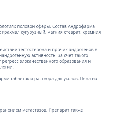
Препараты кальция
Хондропротекторы
Кроветворение и кровь
тологиях половой сферы. Состав Андрофарма
 крахмал кукурузный, магния стеарат, кремния
Противотромбозные
Препараты от анемии
йствие тестостерона и прочих андрогенов в
Кровезаменители
иандрогенную активность. За счет такого
Препараты для
 регресс злокачественного образования и
парентерального питания
логии.
Прочие лекарственные
ме таблеток и раствора для уколов. Цена на
средства
ранением метастазов. Препарат также