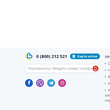
гормон
Кортико
Заболев
железы
Гормоны
железы
Респират
Лекарст
Лекарст
0
(800)
212 521
Карта аптек
ПР
О
за
па