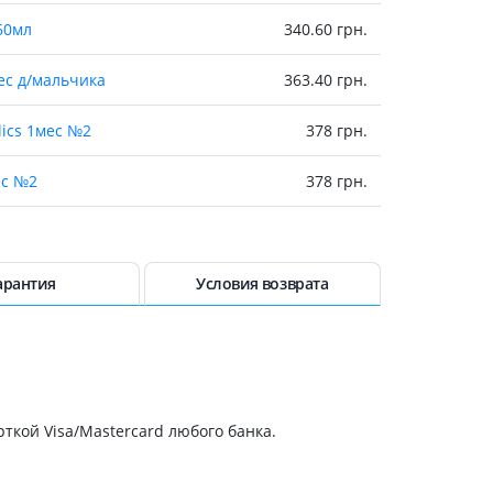
Антисептики и дезинфекторы
60мл
340.60 грн.
Лечение угревой сыпи, акне
мес д/мальчика
363.40 грн.
Лечение рубцов
Лекарства от бородавок
lics 1мес №2
378 грн.
Лечение перхоти, себореи,
волосистых дерматитов
ес №2
378 грн.
Средства от повышенной
потливости
ес №2
378 грн.
Лечение герпеса
иком 6+мес девоч 200мл
385.80 грн.
арантия
Условия возврата
Препараты для
опорнодвигательного
аппарата
 с носиком 6+мес мальч 200мл
385.80 грн.
Противовоспалительные
препараты
390.40 грн.
От суставной и мышечной боли
ткой Visa/Mastercard любого банка.
409.10 грн.
Миорелаксанты
Лекарства от подагры
409.10 грн.