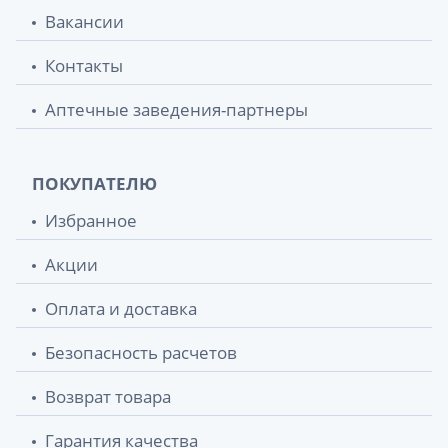
Вакансии
Avent scf080/01 пустышка i love 0-6мес
414.50 грн.
мальчик №2
Контакты
Avent scf 080/02 пустышка i love 0-6мес
414.50 грн.
Аптечные заведения-партнеры
девочка №2
Avent scy100/01 бутылочка anti-colics
432.70 грн.
ПОКУПАТЕЛЮ
125мл
Избранное
Avent (Авент) 030/17 бутылочка
433.60 грн.
naturals125мл
Акции
Оплата и доставка
Avent (Авент) 254/61 вкладыши в
434.07 грн.
бюстгальтер однораз №60
Безопасность расчетов
Avent scf 085/59 пустышка u/air с дек 0-
436.30 грн.
Возврат товара
6мес №2
Гарантия качества
Avent scf 085/58 пустышка u/air с дек 0-
436.50 грн.