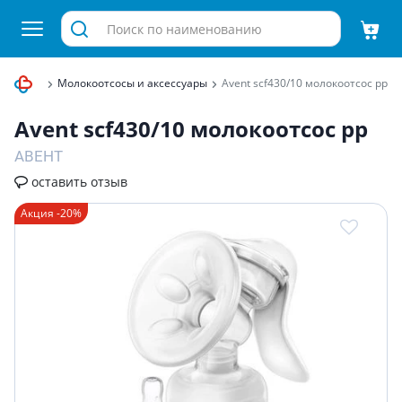
для мам
Молокоотсосы и аксессуары
Avent scf430/10 молокоотсос рр
Avent scf430/10 молокоотсос рр
АВЕНТ
оставить отзыв
Акция -20%