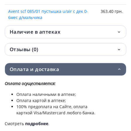
Avent scf 085/01 пустышка u/air с дек 0-
363.40 грн.
6мес д/мальчика
Avent (Авент)scy762/02 соска силик anti-
378 грн.
Наличие в аптеках
colics 1мес №2
Отзывы (0)
Avent scy764/02 соска силик anti-colics
378 грн.
6мес №2
Оплата и доставка
Avent scy763/02 соска силик anti-colics
378 грн.
3мес №2
Оплата осуществляется:
Avent (Авент) 551/03 чашка с мягким
385.80 грн.
Оплата наличными в аптеке;
носиком 6+мес девоч 200мл
Оплата картой в аптеке;
100% предоплата на Сайте, оплата
Avent (Авент) 551/05 чашка непроливайка
385.80 грн.
карткой Visa/Mastercard любого банка.
с носиком 6+мес мальч 200мл
Смотреть
подробнее
.
Avent пустышка ultra air 6-18мес
390.40 грн.