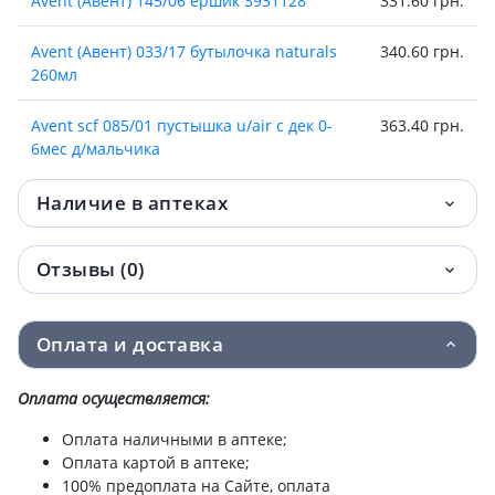
Avent (Авент) 145/06 ершик 3931128
331.60 грн.
Avent (Авент) 033/17 бутылочка naturals
340.60 грн.
260мл
Avent scf 085/01 пустышка u/air с дек 0-
363.40 грн.
6мес д/мальчика
Avent (Авент)scy762/02 соска силик anti-
378 грн.
Наличие в аптеках
colics 1мес №2
Отзывы (0)
Avent scy764/02 соска силик anti-colics
378 грн.
6мес №2
Оплата и доставка
Avent (Авент) 551/03 чашка с мягким
385.80 грн.
носиком 6+мес девоч 200мл
Оплата осуществляется:
Avent (Авент) 551/05 чашка непроливайка
385.80 грн.
Оплата наличными в аптеке;
с носиком 6+мес мальч 200мл
Оплата картой в аптеке;
100% предоплата на Сайте, оплата