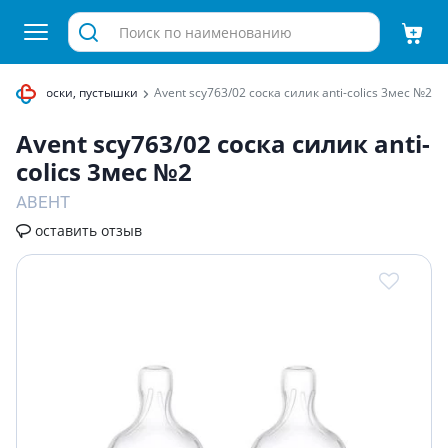
енка
Соски, пустышки
Avent scy763/02 соска силик anti-colics 3мес №2
Avent scy763/02 соска силик anti-
colics 3мес №2
АВЕНТ
оставить отзыв