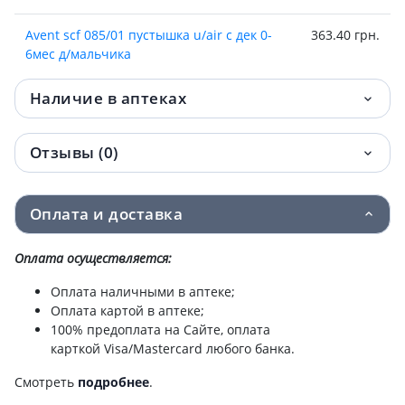
Avent scf 085/01 пустышка u/air с дек 0-
363.40 грн.
6мес д/мальчика
Avent (Авент)scy762/02 соска силик anti-
378 грн.
Наличие в аптеках
colics 1мес №2
Отзывы (0)
Avent scy764/02 соска силик anti-colics
378 грн.
6мес №2
Оплата и доставка
Avent scy763/02 соска силик anti-colics
378 грн.
3мес №2
Оплата осуществляется:
Avent (Авент) 551/03 чашка с мягким
385.80 грн.
Оплата наличными в аптеке;
носиком 6+мес девоч 200мл
Оплата картой в аптеке;
100% предоплата на Сайте, оплата
Avent (Авент) 551/05 чашка непроливайка
385.80 грн.
карткой Visa/Mastercard любого банка.
с носиком 6+мес мальч 200мл
Смотреть
подробнее
.
Avent пустышка ultra air 6-18мес
390.40 грн.