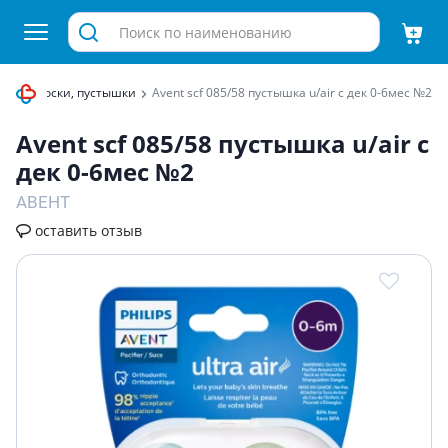
нка
Соски, пустышки
Avent scf 085/58 пустышка u/air с дек 0-6мес №2
Avent scf 085/58 пустышка u/air с
дек 0-6мес №2
АВЕНТ
оставить отзыв