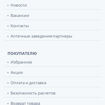
Avent scf080/04 пустышка i love 6-18мес
414.50 грн.
Новости
девочка №2
Вакансии
Avent scf080/01 пустышка i love 0-6мес
414.50 грн.
мальчик №2
Контакты
Avent scf 080/02 пустышка i love 0-6мес
414.50 грн.
Аптечные заведения-партнеры
девочка №2
Avent scy100/01 бутылочка anti-colics
432.70 грн.
ПОКУПАТЕЛЮ
125мл
Избранное
Avent (Авент) 030/17 бутылочка
433.60 грн.
naturals125мл
Акции
Оплата и доставка
Avent (Авент) 254/61 вкладыши в
434.07 грн.
бюстгальтер однораз №60
Безопасность расчетов
Avent scf 085/59 пустышка u/air с дек 0-
436.30 грн.
Возврат товара
6мес №2