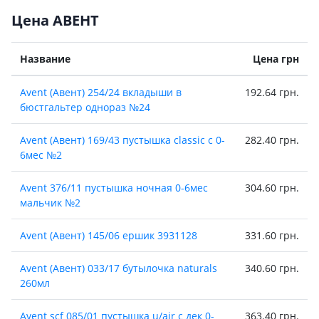
Цена АВЕНТ
Название
Цена грн
Avent (Авент) 254/24 вкладыши в
192.64 грн.
бюстгальтер однораз №24
Avent (Авент) 169/43 пустышка classic с 0-
282.40 грн.
6мес №2
Avent 376/11 пустышка ночная 0-6мес
304.60 грн.
мальчик №2
Avent (Авент) 145/06 ершик 3931128
331.60 грн.
Avent (Авент) 033/17 бутылочка naturals
340.60 грн.
260мл
Avent scf 085/01 пустышка u/air с дек 0-
363.40 грн.