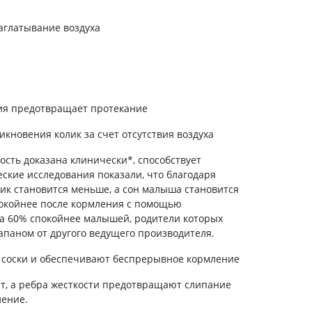
холестерина
Препараты для укрепления
аглатывание воздуха
сосудов
Препараты от аритмии
Мочегонные препараты,
диуретики
Лекарства от стенокардии
ия предотвращает протекание
Препараты при сердечной
недостаточности
новения колик за счет отсутствия воздуха
сть доказана клинически*, способствует
Заболевания кожи
ские исследования показали, что благодаря
Противогрибковые
лик становится меньше, а сон малыша становится
От ожогов
покойнее после кормления с помощью
на 60% спокойнее малышей, родители которых
Лечение ран и язв
апаном от другого ведущего производителя.
Мази от аллергии
 соски и обеспечивают беспрерывное кормление
Лечение псориаза, экземы
Антибиотики для лечения
т, а ребра жесткости предотвращают слипание
заболеваний кожи
ление.
Гормональные мази