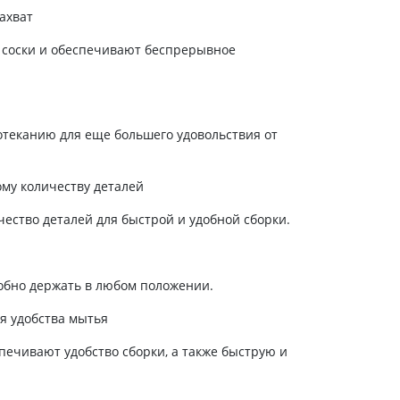
ахват
Антисептики и дезинфекторы
Лечение угревой сыпи, акне
 соски и обеспечивают беспрерывное
Лечение рубцов
Лекарства от бородавок
Лечение перхоти, себореи,
ротеканию для еще большего удовольствия от
волосистых дерматитов
Средства от повышенной
потливости
му количеству деталей
Лечение герпеса
чество деталей для быстрой и удобной сборки.
Препараты для
опорнодвигательного
аппарата
обно держать в любом положении.
Противовоспалительные
препараты
я удобства мытья
От суставной и мышечной боли
ечивают удобство сборки, а также быструю и
Миорелаксанты
Лекарства от подагры