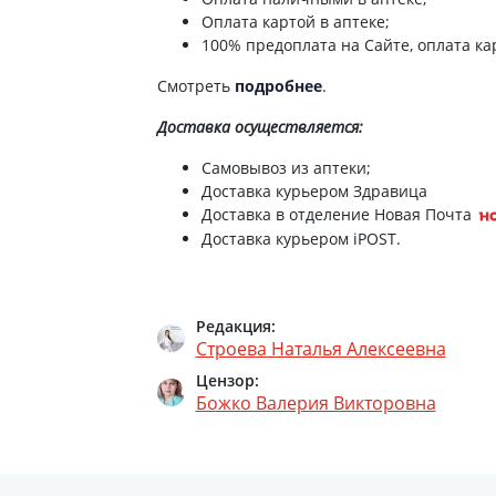
Оплата картой в аптеке;
100% предоплата на Сайте, оплата кар
Avent пустышка ultra air 0-6мес SCF087/02
Смотреть
подробнее
.
Avent пустышка ultra air 6-18мес scf087/13
Доставка
осуществляется:
AVENT НАКЛАДКИ Д/СОСКОВ УНИВЕРС №2
Самовывоз из аптеки;
Доставка курьером Здравица
Avent scy964/02 соска силикон naturals 3
Доставка в отделение Новая Почта
Доставка курьером iPOST.
Avent scy966/02 соска силик naturals д/гу
Avent (Авент) scy963/02 соска силик natur
Редакция:
Строева Наталья Алексеевна
Avent scy965/02 соска силик naturals 6мес
Цензор:
Божко Валерия Викторовна
Avent scf080/04 пустышка i love 6-18мес 
Avent scf080/01 пустышка i love 0-6мес м