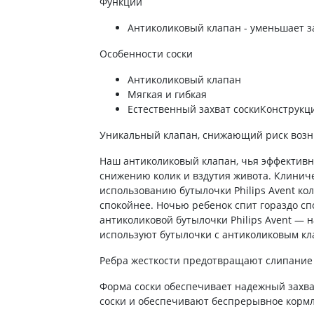
ты от энцефалита
Функции
ьные средства для
Антибиотики
Туалетная бумага
 кожи головы
Антиколиковый клапан - уменьшает з
а для желудка
Антибиотики для детей
Носовые платки
ание волос
 от изжоги и
Антибиотики при пневмонии
Салфетки бумажные
Особенности соски
ния
 волос
Антибиотики при гайморите
Ватные диски и палочки
а от гастрита
Антиколиковый клапан
а для вьющихся волос
Антибиотики при бронхите
Влажые салфетки
Мягкая и гибкая
ва от язвы желудка
е шампуни
Естественный захват соскиКонструкц
Антибиотики при ангине
Прочие
ты для похудения
Антибиотики при цистите
Уникальный клапан, снижающий риск возник
ы для кишечника
Противогрибковые препараты
Наш антиколиковый клапан, чья эффективно
во от поноса
Антисептики
снижению колик и вздутия живота. Клиниче
ики
Противотуберкулезные
использованию бутылочки Philips Avent ко
спокойнее. Ночью ребенок спит гораздо с
ты от вздутия живота
Вакцины
антиколиковой бутылочки Philips Avent — 
а от геморроя
используют бутылочки с антиколиковым кл
Препараты от паразитов
во от тошноты
Препараты от глистов
Ребра жесткости предотвращают слипание
а от коликов
Лекарства от чесотки
ты при кишечной
Форма соски обеспечивает надежный захва
ии
Антипротозойные препараты
соски и обеспечивают беспрерывное корм