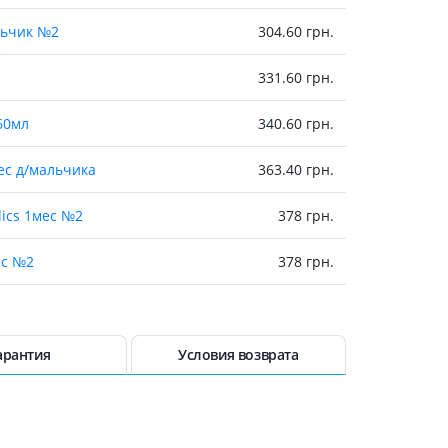
льчик №2
304.60 грн.
331.60 грн.
60мл
340.60 грн.
мес д/мальчика
363.40 грн.
lics 1мес №2
378 грн.
ес №2
378 грн.
ес №2
378 грн.
иком 6+мес девоч 200мл
385.80 грн.
арантия
Условия возврата
 с носиком 6+мес мальч 200мл
385.80 грн.
390.40 грн.