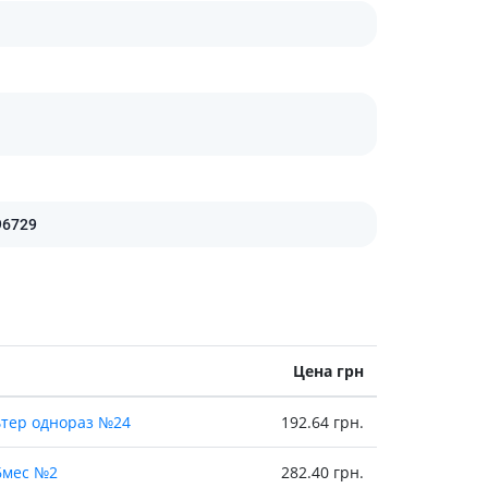
Препараты кальция
Хондропротекторы
Кроветворение и кровь
Противотромбозные
Препараты от анемии
Кровезаменители
Препараты для
парентерального питания
96729
Прочие лекарственные
средства
Цена грн
ьтер однораз №24
192.64 грн.
-6мес №2
282.40 грн.