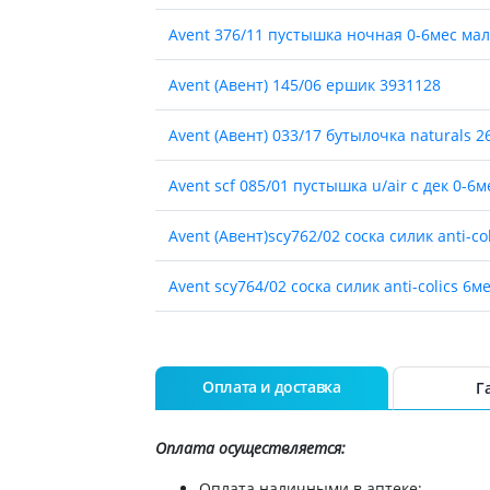
Препараты для глаз
Avent 376/11 пустышка ночная 0-6мес ма
Капли в ухо
Avent (Авент) 145/06 ершик 3931128
Avent (Авент) 033/17 бутылочка naturals 2
Avent scf 085/01 пустышка u/air с дек 0-6
Avent (Авент)scy762/02 соска силик anti-co
Avent scy764/02 соска силик anti-colics 6м
Avent scy763/02 соска силик anti-colics 3м
Avent (Авент) 551/03 чашка с мягким нос
Оплата и доставка
Г
Avent (Авент) 551/05 чашка непроливайка
Оплата осуществляется:
Avent пустышка ultra air 6-18мес scf080/26
Оплата наличными в аптеке;