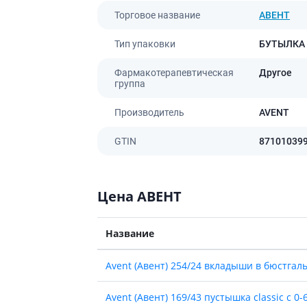
ы
Противоопухолевые
Торговое название
АВЕНТ
негормональные препараты
стероиды
Противоопухолевые
Тип упаковки
БУТЫЛКА
ания щитовидной
гормональные препараты
От рака
Фармакотерапевтическая
Другое
 поджелудочной
группа
Лечение аллергии
Производитель
AVENT
орная система
Мочеполовая система и
ва от аллергии
половые гормоны
GTIN
87101039
ва от астмы
Лекарства для почек
Препараты для потенции и
эрекции
Цена АВЕНТ
Урологические препараты
Гинекологические препараты
Название
Препараты влияющие на
лактацию
Avent (Авент) 254/24 вкладыши в бюстгал
Препараты для органов
чувств
Avent (Авент) 169/43 пустышка classic с 0